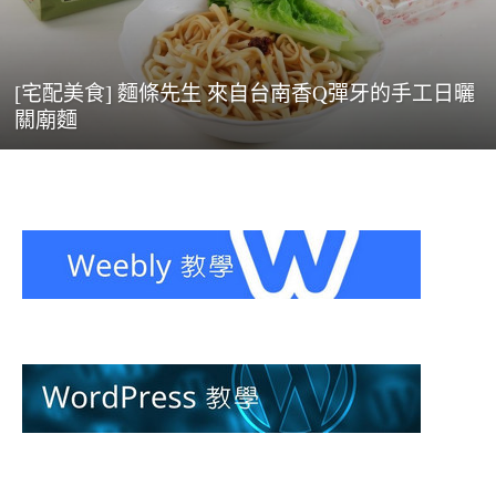
[宅配美食] 麵條先生 來自台南香Q彈牙的手工日曬
關廟麵