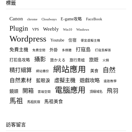
標籤
Canon
E-game攻略
FaceBook
chrome
Cloudways
Plugin
Weebly
VPS
Win10
Windows
Wordpress
Youtube
住宿
便宜虛擬主機
打寇島
免費主機
外掛
免費空間
多媒體
打寇島解答
攝影
旅遊
打扣島攻略
旅かえる
旅行青蛙
火鍋
網站應用
自然
精打細算
美食
網站備份
自然素材
虛擬主機
遊戲攻略
藍眼淚
遠距教學
電腦應用
飛羽
開箱
鏡頭
頂級域名
雲端空間
馬祖
馬祖美食
馬祖民宿
訪客留言