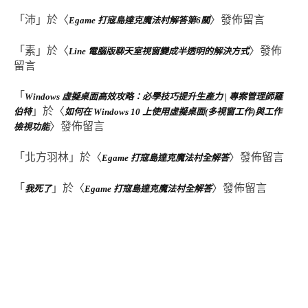
「
沛
」於〈
〉發佈留言
Egame 打寇島達克魔法村解答第6關
「
素
」於〈
〉發佈
Line 電腦版聊天室視窗變成半透明的解決方式
留言
「
Windows 虛擬桌面高效攻略：必學技巧提升生產力 | 專案管理師羅
」於〈
伯特
如何在 Windows 10 上使用虛擬桌面(多視窗工作)與工作
〉發佈留言
檢視功能
「
北方羽林
」於〈
〉發佈留言
Egame 打寇島達克魔法村全解答
「
」於〈
〉發佈留言
我死了
Egame 打寇島達克魔法村全解答