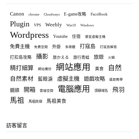
Canon
E-game攻略
FaceBook
chrome
Cloudways
Plugin
Weebly
VPS
Win10
Windows
Wordpress
Youtube
住宿
便宜虛擬主機
打寇島
免費主機
外掛
免費空間
多媒體
打寇島解答
攝影
旅遊
打扣島攻略
旅かえる
旅行青蛙
火鍋
網站應用
自然
精打細算
美食
網站備份
自然素材
虛擬主機
遊戲攻略
藍眼淚
遠距教學
電腦應用
飛羽
開箱
鏡頭
頂級域名
雲端空間
馬祖
馬祖美食
馬祖民宿
訪客留言