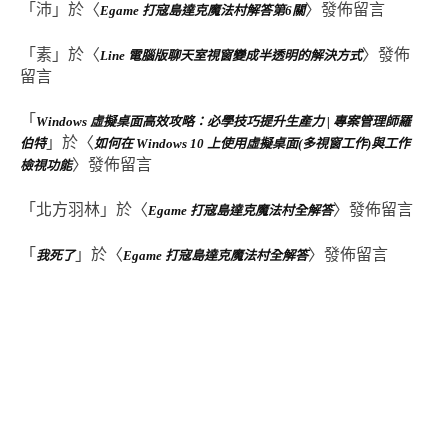
「
沛
」於〈
〉發佈留言
Egame 打寇島達克魔法村解答第6關
「
素
」於〈
〉發佈
Line 電腦版聊天室視窗變成半透明的解決方式
留言
「
Windows 虛擬桌面高效攻略：必學技巧提升生產力 | 專案管理師羅
」於〈
伯特
如何在 Windows 10 上使用虛擬桌面(多視窗工作)與工作
〉發佈留言
檢視功能
「
北方羽林
」於〈
〉發佈留言
Egame 打寇島達克魔法村全解答
「
」於〈
〉發佈留言
我死了
Egame 打寇島達克魔法村全解答