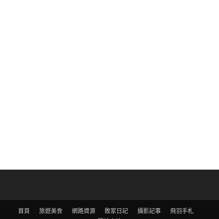
首頁
旅遊美食
網路資源
敗家日記
攝影記事
飛羽手札