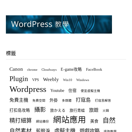
標籤
Canon
E-game攻略
FaceBook
chrome
Cloudways
Plugin
Weebly
VPS
Win10
Windows
Wordpress
Youtube
住宿
便宜虛擬主機
打寇島
免費主機
外掛
免費空間
多媒體
打寇島解答
攝影
旅遊
打扣島攻略
旅かえる
旅行青蛙
火鍋
網站應用
自然
精打細算
美食
網站備份
自然素材
虛擬主機
遊戲攻略
藍眼淚
遠距教學