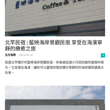
北竿民宿 | 藍映海岸景觀民宿 享受在海濱寧
靜的療癒之旅
北方羽林
-
2023-05-31
0
抵達北竿僑仔村藍映海岸景觀民宿，你會被這個小巧而別緻的建築所吸
引。它坐落在海濱，讓你可以盡情欣賞到僑仔寧靜的的海岸線和遠眺大
坵島。