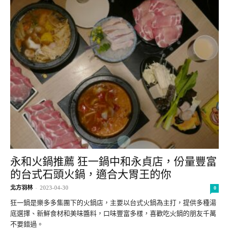
永和火鍋推薦 狂一鍋中和永貞店，份量豐富
的台式石頭火鍋，適合大胃王的你
北方羽林
-
2023-04-30
0
狂一鍋是樂多多集團下的火鍋店，主要以台式火鍋為主打，提供多種湯
底選擇、新鮮食材和美味醬料，口味豐富多樣，喜歡吃火鍋的朋友千萬
不要錯過。