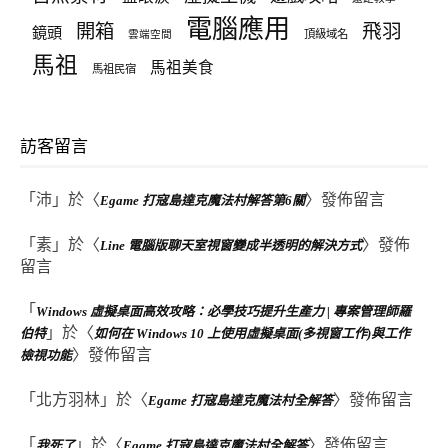
電腦應用
飛羽
開箱
鏡頭
頂級域名
雲端空間
馬祖
馬祖美食
馬祖民宿
訪客留言
「
沛
」於〈
〉發佈留言
Egame 打寇島達克魔法村解答第6關
「
素
」於〈
〉發佈
Line 電腦版聊天室視窗變成半透明的解決方式
留言
「
Windows 虛擬桌面高效攻略：必學技巧提升生產力 | 專案管理師羅
」於〈
伯特
如何在 Windows 10 上使用虛擬桌面(多視窗工作)與工作
〉發佈留言
檢視功能
「
北方羽林
」於〈
〉發佈留言
Egame 打寇島達克魔法村全解答
「
」於〈
〉發佈留言
我死了
Egame 打寇島達克魔法村全解答