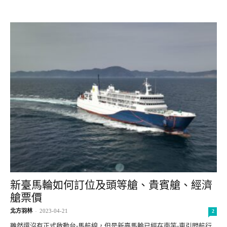
新臺馬輪如何訂位及頭等艙、貴賓艙、經濟
艙票價
北方羽林
-
2023-04-21
2
雖然還沒有正式啟動台-馬航線，但是新臺馬輪已經在南竿-東引間航行