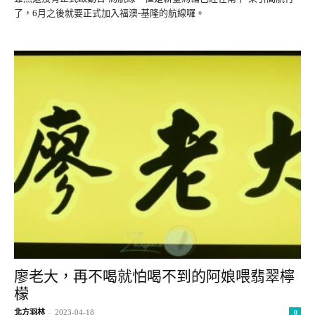
了，6月之後就要正式加入福澳-基隆的航線囉。
廖老大，再不喝就怕喝不到的阿娘喂翡翠檸
檬
北方羽林
-
2023-04-18
0