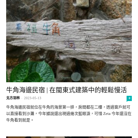
牛角海邊民宿 | 在閩東式建築中的輕鬆慢活
北方羽林
-
2023-05-13
0
牛角海邊民宿就位在牛角的海景第一排，房間都在二樓，透過窗戶就可
以直接看到沙灘，今年據說還出現過幾次藍眼淚，可惜 Zeta 今年還沒在
牛角看到就是。