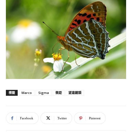
Marco
Sigma
微距
望遠鏡頭
標籤
Facebook
Twitter
Pinterest