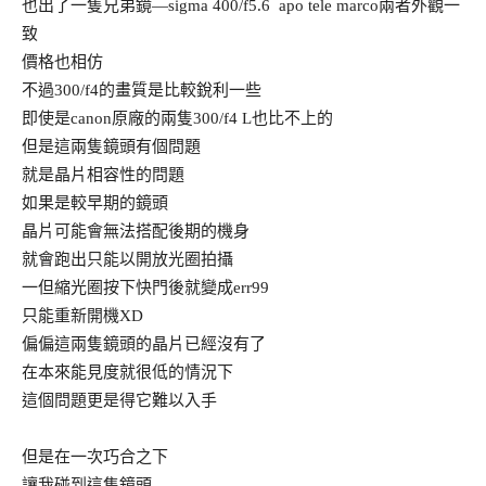
也出了一隻兄弟鏡—sigma 400/f5.6 apo tele marco兩者外觀一
致
價格也相仿
不過300/f4的畫質是比較銳利一些
即使是canon原廠的兩隻300/f4 L也比不上的
但是這兩隻鏡頭有個問題
就是晶片相容性的問題
如果是較早期的鏡頭
晶片可能會無法搭配後期的機身
就會跑出只能以開放光圈拍攝
一但縮光圈按下快門後就變成err99
只能重新開機XD
偏偏這兩隻鏡頭的晶片已經沒有了
在本來能見度就很低的情況下
這個問題更是得它難以入手
但是在一次巧合之下
讓我碰到這隻鏡頭