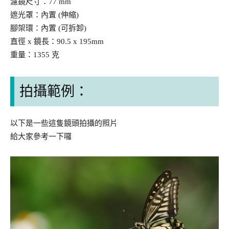
濾鏡尺寸：77 mm
遮光罩：內置 (伸縮)
腳架環：內置 (可拆卸)
直徑 x 鏡長：90.5 x 195mm
重量：1355 克
拍攝範例：
以下是一些這隻鏡頭拍攝的照片
給大家參考一下囉