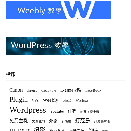
標籤
Canon
E-game攻略
FaceBook
chrome
Cloudways
Plugin
Weebly
VPS
Win10
Windows
Wordpress
Youtube
住宿
便宜虛擬主機
打寇島
免費主機
外掛
免費空間
多媒體
打寇島解答
攝影
旅遊
打扣島攻略
旅かえる
旅行青蛙