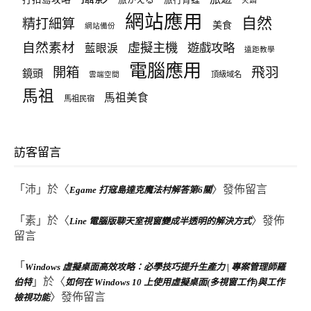
火鍋
網站應用
自然
精打細算
美食
網站備份
自然素材
虛擬主機
遊戲攻略
藍眼淚
遠距教學
電腦應用
飛羽
開箱
鏡頭
頂級域名
雲端空間
馬祖
馬祖美食
馬祖民宿
訪客留言
「
沛
」於〈
〉發佈留言
Egame 打寇島達克魔法村解答第6關
「
素
」於〈
〉發佈
Line 電腦版聊天室視窗變成半透明的解決方式
留言
「
Windows 虛擬桌面高效攻略：必學技巧提升生產力 | 專案管理師羅
」於〈
伯特
如何在 Windows 10 上使用虛擬桌面(多視窗工作)與工作
〉發佈留言
檢視功能