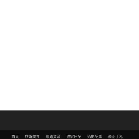
首頁
旅遊美食
網路資源
敗家日記
攝影記事
飛羽手札