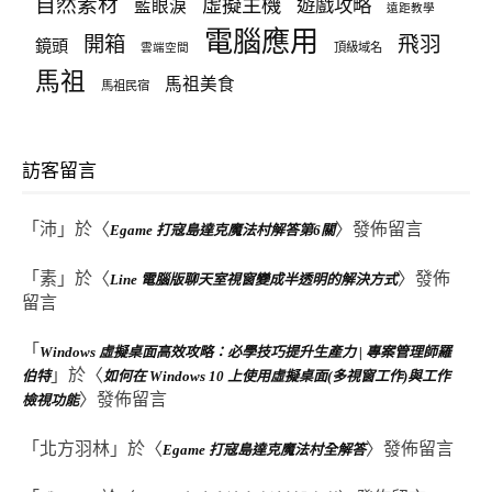
自然素材
虛擬主機
遊戲攻略
藍眼淚
遠距教學
電腦應用
飛羽
開箱
鏡頭
頂級域名
雲端空間
馬祖
馬祖美食
馬祖民宿
訪客留言
「
沛
」於〈
〉發佈留言
Egame 打寇島達克魔法村解答第6關
「
素
」於〈
〉發佈
Line 電腦版聊天室視窗變成半透明的解決方式
留言
「
Windows 虛擬桌面高效攻略：必學技巧提升生產力 | 專案管理師羅
」於〈
伯特
如何在 Windows 10 上使用虛擬桌面(多視窗工作)與工作
〉發佈留言
檢視功能
「
北方羽林
」於〈
〉發佈留言
Egame 打寇島達克魔法村全解答