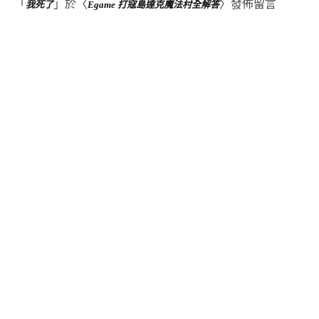
「
」於〈
〉發佈留言
我死了
Egame 打寇島達克魔法村全解答