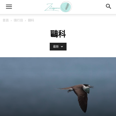
首頁
鴴行目
鷗科
鷗科
最新