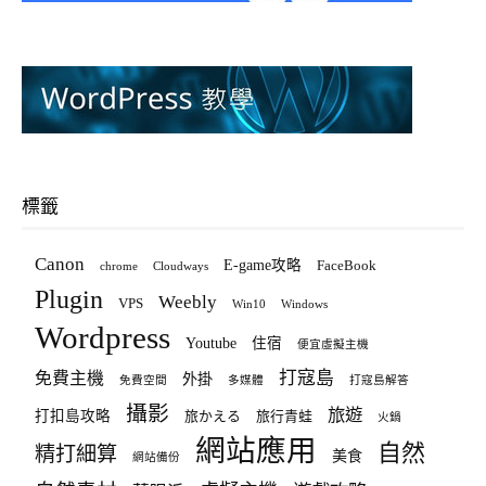
標籤
Canon
E-game攻略
FaceBook
chrome
Cloudways
Plugin
Weebly
VPS
Win10
Windows
Wordpress
Youtube
住宿
便宜虛擬主機
打寇島
免費主機
外掛
免費空間
多媒體
打寇島解答
攝影
旅遊
打扣島攻略
旅かえる
旅行青蛙
火鍋
網站應用
自然
精打細算
美食
網站備份