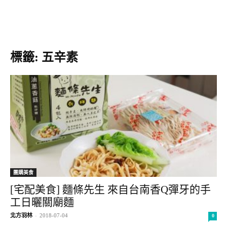
標籤: 五辛素
團購美食
[宅配美食] 麵條先生 來自台南香Q彈牙的手
工日曬關廟麵
北方羽林
-
2018-07-04
0