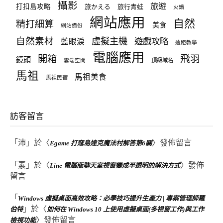
攝影
旅遊
打扣島攻略
旅かえる
旅行青蛙
火鍋
網站應用
自然
精打細算
美食
網站備份
自然素材
虛擬主機
遊戲攻略
藍眼淚
遠距教學
電腦應用
飛羽
開箱
鏡頭
頂級域名
雲端空間
馬祖
馬祖美食
馬祖民宿
訪客留言
「
沛
」於〈
〉發佈留言
Egame 打寇島達克魔法村解答第6關
「
素
」於〈
〉發佈
Line 電腦版聊天室視窗變成半透明的解決方式
留言
「
Windows 虛擬桌面高效攻略：必學技巧提升生產力 | 專案管理師羅
」於〈
伯特
如何在 Windows 10 上使用虛擬桌面(多視窗工作)與工作
〉發佈留言
檢視功能