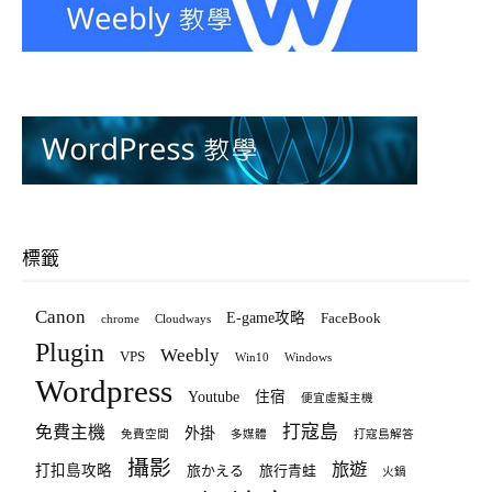
標籤
Canon
E-game攻略
FaceBook
chrome
Cloudways
Plugin
Weebly
VPS
Win10
Windows
Wordpress
Youtube
住宿
便宜虛擬主機
打寇島
免費主機
外掛
免費空間
多媒體
打寇島解答
攝影
旅遊
打扣島攻略
旅かえる
旅行青蛙
火鍋