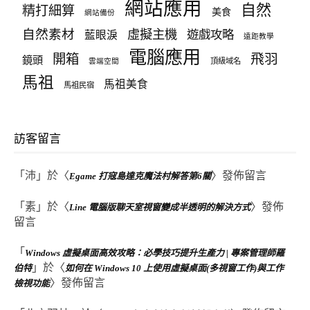
網站應用
自然
精打細算
美食
網站備份
自然素材
虛擬主機
遊戲攻略
藍眼淚
遠距教學
電腦應用
飛羽
開箱
鏡頭
頂級域名
雲端空間
馬祖
馬祖美食
馬祖民宿
訪客留言
「
沛
」於〈
〉發佈留言
Egame 打寇島達克魔法村解答第6關
「
素
」於〈
〉發佈
Line 電腦版聊天室視窗變成半透明的解決方式
留言
「
Windows 虛擬桌面高效攻略：必學技巧提升生產力 | 專案管理師羅
」於〈
伯特
如何在 Windows 10 上使用虛擬桌面(多視窗工作)與工作
〉發佈留言
檢視功能