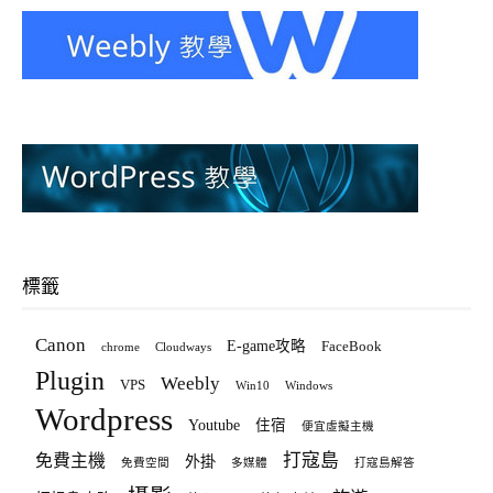
標籤
Canon
E-game攻略
FaceBook
chrome
Cloudways
Plugin
Weebly
VPS
Win10
Windows
Wordpress
Youtube
住宿
便宜虛擬主機
打寇島
免費主機
外掛
免費空間
多媒體
打寇島解答