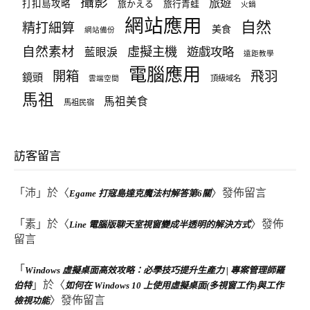
攝影
旅遊
打扣島攻略
旅かえる
旅行青蛙
火鍋
網站應用
自然
精打細算
美食
網站備份
自然素材
虛擬主機
遊戲攻略
藍眼淚
遠距教學
電腦應用
飛羽
開箱
鏡頭
頂級域名
雲端空間
馬祖
馬祖美食
馬祖民宿
訪客留言
「
沛
」於〈
〉發佈留言
Egame 打寇島達克魔法村解答第6關
「
素
」於〈
〉發佈
Line 電腦版聊天室視窗變成半透明的解決方式
留言
「
Windows 虛擬桌面高效攻略：必學技巧提升生產力 | 專案管理師羅
」於〈
伯特
如何在 Windows 10 上使用虛擬桌面(多視窗工作)與工作
〉發佈留言
檢視功能