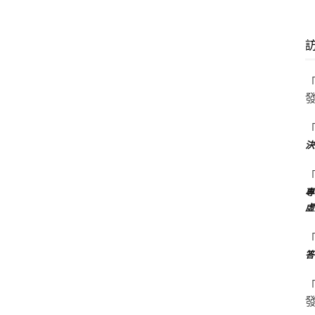
決
專
虛
答