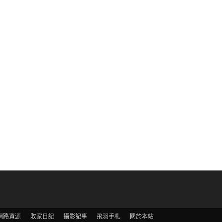
網路資源
敗家日記
攝影記事
飛羽手札
關於本站