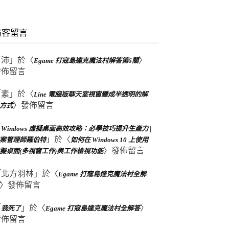
訪客留言
「
沛
」於〈
〉
Egame 打寇島達克魔法村解答第6關
發佈留言
「
素
」於〈
Line 電腦版聊天室視窗變成半透明的解
〉發佈留言
方式
「
Windows 虛擬桌面高效攻略：必學技巧提升生產力 |
」於〈
案管理師羅伯特
如何在 Windows 10 上使用
〉發佈留言
擬桌面(多視窗工作)與工作檢視功能
「
北方羽林
」於〈
Egame 打寇島達克魔法村全解
〉發佈留言
「
」於〈
〉
我死了
Egame 打寇島達克魔法村全解答
發佈留言