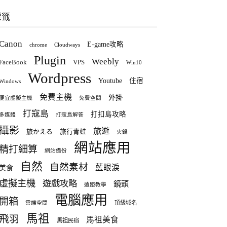
標籤
Canon
E-game攻略
chrome
Cloudways
Plugin
Weebly
FaceBook
VPS
Win10
Wordpress
Youtube
住宿
Windows
免費主機
外掛
便宜虛擬主機
免費空間
打寇島
打扣島攻略
多媒體
打寇島解答
攝影
旅遊
旅かえる
旅行青蛙
火鍋
網站應用
精打細算
網站備份
自然
自然素材
藍眼淚
美食
虛擬主機
遊戲攻略
鏡頭
遠距教學
電腦應用
開箱
頂級域名
雲端空間
馬祖
飛羽
馬祖美食
馬祖民宿