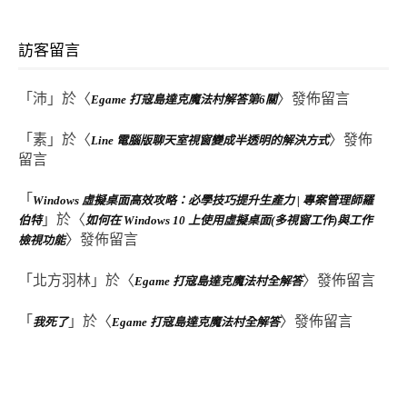
訪客留言
「
沛
」於〈
〉發佈留言
Egame 打寇島達克魔法村解答第6關
「
素
」於〈
〉發佈
Line 電腦版聊天室視窗變成半透明的解決方式
留言
「
Windows 虛擬桌面高效攻略：必學技巧提升生產力 | 專案管理師羅
」於〈
伯特
如何在 Windows 10 上使用虛擬桌面(多視窗工作)與工作
〉發佈留言
檢視功能
「
北方羽林
」於〈
〉發佈留言
Egame 打寇島達克魔法村全解答
「
」於〈
〉發佈留言
我死了
Egame 打寇島達克魔法村全解答