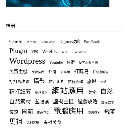
標籤
Canon
E-game攻略
FaceBook
chrome
Cloudways
Plugin
Weebly
VPS
Win10
Windows
Wordpress
Youtube
住宿
便宜虛擬主機
打寇島
免費主機
外掛
免費空間
多媒體
打寇島解答
攝影
旅遊
打扣島攻略
旅かえる
旅行青蛙
火鍋
網站應用
自然
精打細算
美食
網站備份
自然素材
虛擬主機
遊戲攻略
藍眼淚
遠距教學
電腦應用
飛羽
開箱
鏡頭
頂級域名
雲端空間
馬祖
馬祖美食
馬祖民宿