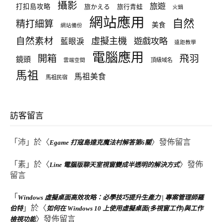
攝影
旅遊
打扣島攻略
旅かえる
旅行青蛙
火鍋
網站應用
自然
精打細算
美食
網站備份
自然素材
虛擬主機
遊戲攻略
藍眼淚
遠距教學
電腦應用
飛羽
開箱
鏡頭
頂級域名
雲端空間
馬祖
馬祖美食
馬祖民宿
訪客留言
「
沛
」於〈
〉發佈留言
Egame 打寇島達克魔法村解答第6關
「
素
」於〈
〉發佈
Line 電腦版聊天室視窗變成半透明的解決方式
留言
「
Windows 虛擬桌面高效攻略：必學技巧提升生產力 | 專案管理師羅
」於〈
伯特
如何在 Windows 10 上使用虛擬桌面(多視窗工作)與工作
〉發佈留言
檢視功能