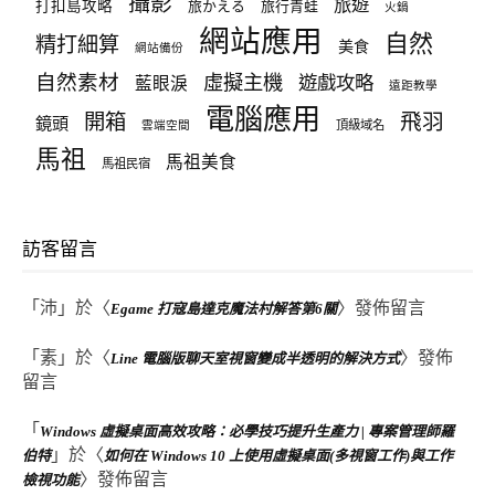
攝影
旅遊
打扣島攻略
旅かえる
旅行青蛙
火鍋
網站應用
自然
精打細算
美食
網站備份
自然素材
虛擬主機
遊戲攻略
藍眼淚
遠距教學
電腦應用
飛羽
開箱
鏡頭
頂級域名
雲端空間
馬祖
馬祖美食
馬祖民宿
訪客留言
「
沛
」於〈
〉發佈留言
Egame 打寇島達克魔法村解答第6關
「
素
」於〈
〉發佈
Line 電腦版聊天室視窗變成半透明的解決方式
留言
「
Windows 虛擬桌面高效攻略：必學技巧提升生產力 | 專案管理師羅
」於〈
伯特
如何在 Windows 10 上使用虛擬桌面(多視窗工作)與工作
〉發佈留言
檢視功能