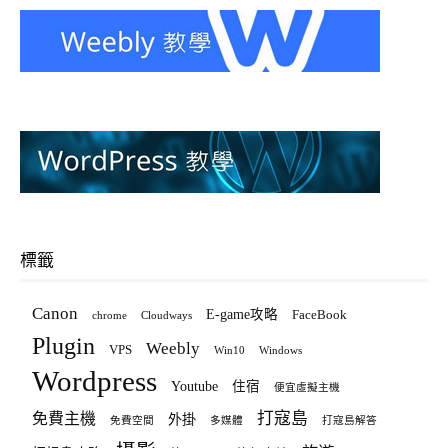
標籤
Canon
E-game攻略
FaceBook
chrome
Cloudways
Plugin
Weebly
VPS
Win10
Windows
Wordpress
Youtube
住宿
便宜虛擬主機
打寇島
免費主機
外掛
免費空間
多媒體
打寇島解答