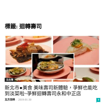
標籤: 迴轉壽司
北台灣
新北市●美食 美味壽司新體驗，爭鮮也能吃
到淡菜啦~爭鮮迴轉壽司永和中正店
北方羽林
-
2019-01-30
0