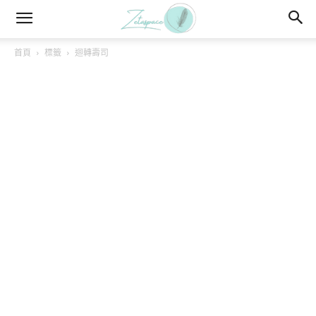
首頁
標籤
迴轉壽司