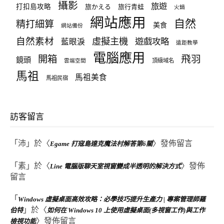
攝影
旅遊
打扣島攻略
旅かえる
旅行青蛙
火鍋
網站應用
自然
精打細算
美食
網站備份
自然素材
虛擬主機
遊戲攻略
藍眼淚
遠距教學
電腦應用
飛羽
開箱
鏡頭
頂級域名
雲端空間
馬祖
馬祖美食
馬祖民宿
訪客留言
「
沛
」於〈
〉發佈留言
Egame 打寇島達克魔法村解答第6關
「
素
」於〈
〉發佈
Line 電腦版聊天室視窗變成半透明的解決方式
留言
「
Windows 虛擬桌面高效攻略：必學技巧提升生產力 | 專案管理師羅
」於〈
伯特
如何在 Windows 10 上使用虛擬桌面(多視窗工作)與工作
〉發佈留言
檢視功能