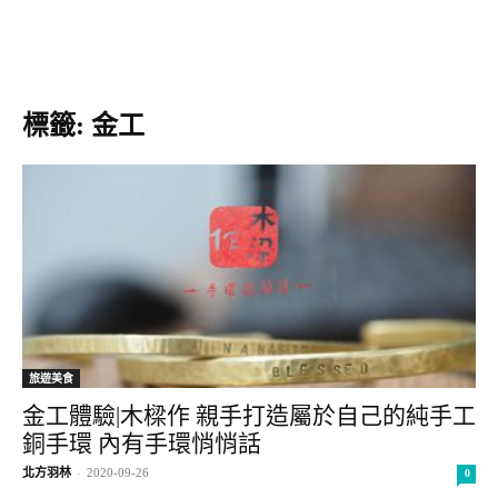
標籤: 金工
旅遊美食
金工體驗|木樑作 親手打造屬於自己的純手工
銅手環 內有手環悄悄話
北方羽林
-
2020-09-26
0