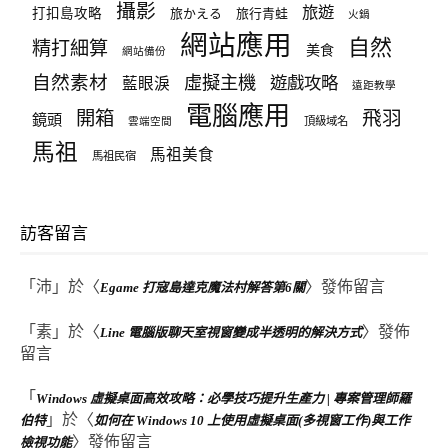
攝影
旅遊
打扣島攻略
旅かえる
旅行青蛙
火鍋
網站應用
自然
精打細算
美食
網站備份
自然素材
虛擬主機
遊戲攻略
藍眼淚
遠距教學
電腦應用
飛羽
開箱
鏡頭
頂級域名
雲端空間
馬祖
馬祖美食
馬祖民宿
訪客留言
「
沛
」於〈
〉發佈留言
Egame 打寇島達克魔法村解答第6關
「
素
」於〈
〉發佈
Line 電腦版聊天室視窗變成半透明的解決方式
留言
「
Windows 虛擬桌面高效攻略：必學技巧提升生產力 | 專案管理師羅
」於〈
伯特
如何在 Windows 10 上使用虛擬桌面(多視窗工作)與工作
〉發佈留言
檢視功能