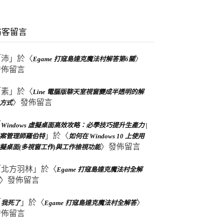
訪客留言
「
沛
」於〈
〉
Egame 打寇島達克魔法村解答第6關
發佈留言
「
素
」於〈
Line 電腦版聊天室視窗變成半透明的解
〉發佈留言
方式
「
Windows 虛擬桌面高效攻略：必學技巧提升生產力 |
」於〈
案管理師羅伯特
如何在 Windows 10 上使用
〉發佈留言
擬桌面(多視窗工作)與工作檢視功能
「
北方羽林
」於〈
Egame 打寇島達克魔法村全解
〉發佈留言
「
」於〈
〉
我死了
Egame 打寇島達克魔法村全解答
發佈留言