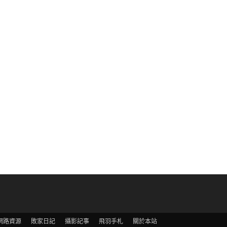
網路資源
敗家日記
攝影記事
飛羽手札
關於本站