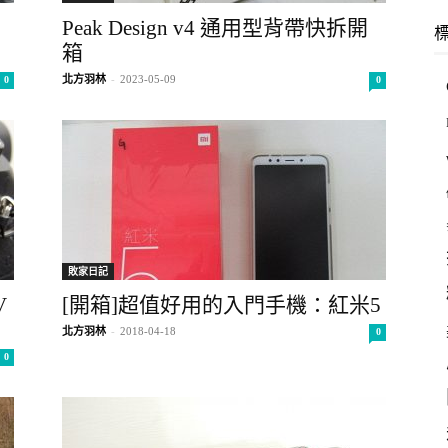
羽
Peak Design v4 通用型背帶快拆開
箱
北方羽林
-
2023-05-09
0
0
林
敗家日記
V
[開箱]超值好用的入門手機：紅米5
北方羽林
-
2018-04-18
0
0