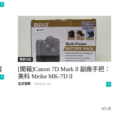
0
敗家日記
電
[開箱]Canon 7D Mark ll 副廠手把：
美科 Meike MK-7D ll
0
北方羽林
-
2016-01-25
0
3的1頁