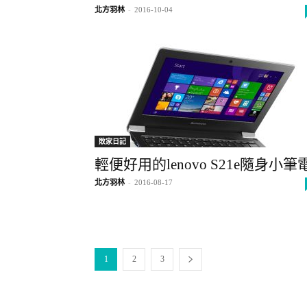
北方羽林
-
2016-10-04
敗家日記
輕便好用的lenovo S21e隨身小筆
北方羽林
-
2016-08-17
1
2
3