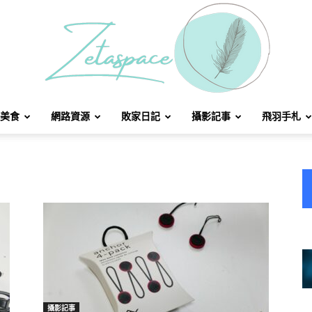
美食
網路資源
敗家日記
攝影記事
飛羽手札
北
方
攝影記事