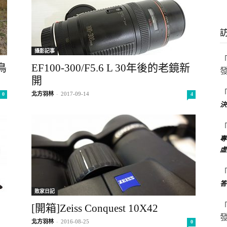
攝影記事
拍鳥
EF100-300/F5.6 L 30年後的老鏡新
開
北方羽林
-
2017-09-14
0
4
決
專
虛
答
敗家日記
[開箱]Zeiss Conquest 10X42
北方羽林
-
2016-08-25
0