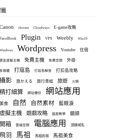
標籤
Canon
E-game攻略
chrome
Cloudways
Plugin
Weebly
FaceBook
VPS
Win10
Wordpress
Youtube
住宿
Windows
免費主機
外掛
便宜虛擬主機
免費空間
打寇島
打扣島攻略
多媒體
打寇島解答
攝影
旅遊
旅かえる
旅行青蛙
火鍋
網站應用
精打細算
網站備份
自然
自然素材
藍眼淚
美食
虛擬主機
遊戲攻略
鏡頭
遠距教學
電腦應用
開箱
頂級域名
雲端空間
馬祖
飛羽
馬祖美食
馬祖民宿