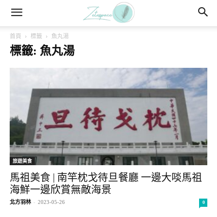
首頁
標籤
魚丸湯
標籤: 魚丸湯
旅遊美食
馬祖美食 | 南竿枕戈待旦餐廳 一邊大啖馬祖
海鮮一邊欣賞無敵海景
北方羽林
-
2023-05-26
0