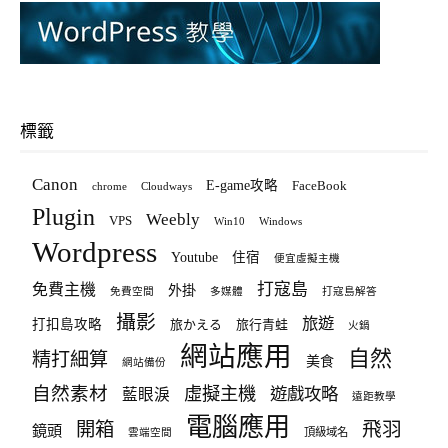
標籤
Canon
E-game攻略
FaceBook
chrome
Cloudways
Plugin
Weebly
VPS
Win10
Windows
Wordpress
Youtube
住宿
便宜虛擬主機
打寇島
免費主機
外掛
免費空間
多媒體
打寇島解答
攝影
旅遊
打扣島攻略
旅かえる
旅行青蛙
火鍋
網站應用
自然
精打細算
美食
網站備份
自然素材
虛擬主機
遊戲攻略
藍眼淚
遠距教學
電腦應用
飛羽
開箱
鏡頭
頂級域名
雲端空間