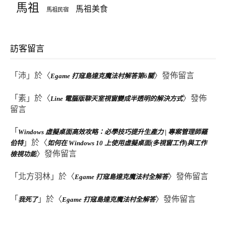
馬祖
馬祖美食
馬祖民宿
訪客留言
「
沛
」於〈
〉發佈留言
Egame 打寇島達克魔法村解答第6關
「
素
」於〈
〉發佈
Line 電腦版聊天室視窗變成半透明的解決方式
留言
「
Windows 虛擬桌面高效攻略：必學技巧提升生產力 | 專案管理師羅
」於〈
伯特
如何在 Windows 10 上使用虛擬桌面(多視窗工作)與工作
〉發佈留言
檢視功能
「
北方羽林
」於〈
〉發佈留言
Egame 打寇島達克魔法村全解答
「
」於〈
〉發佈留言
我死了
Egame 打寇島達克魔法村全解答