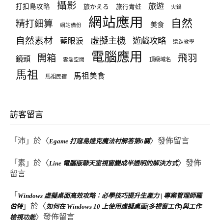
攝影
旅遊
打扣島攻略
旅かえる
旅行青蛙
火鍋
網站應用
自然
精打細算
美食
網站備份
自然素材
虛擬主機
遊戲攻略
藍眼淚
遠距教學
電腦應用
飛羽
開箱
鏡頭
頂級域名
雲端空間
馬祖
馬祖美食
馬祖民宿
訪客留言
「
沛
」於〈
〉發佈留言
Egame 打寇島達克魔法村解答第6關
「
素
」於〈
〉發佈
Line 電腦版聊天室視窗變成半透明的解決方式
留言
「
Windows 虛擬桌面高效攻略：必學技巧提升生產力 | 專案管理師羅
」於〈
伯特
如何在 Windows 10 上使用虛擬桌面(多視窗工作)與工作
〉發佈留言
檢視功能