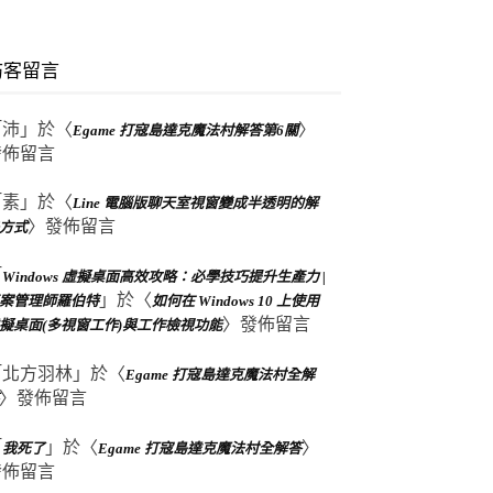
訪客留言
「
沛
」於〈
〉
Egame 打寇島達克魔法村解答第6關
發佈留言
「
素
」於〈
Line 電腦版聊天室視窗變成半透明的解
〉發佈留言
方式
「
Windows 虛擬桌面高效攻略：必學技巧提升生產力 |
」於〈
案管理師羅伯特
如何在 Windows 10 上使用
〉發佈留言
擬桌面(多視窗工作)與工作檢視功能
「
北方羽林
」於〈
Egame 打寇島達克魔法村全解
〉發佈留言
「
」於〈
〉
我死了
Egame 打寇島達克魔法村全解答
發佈留言