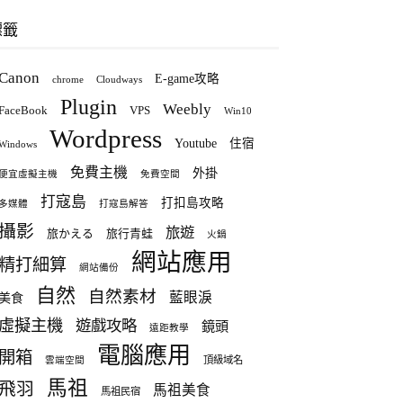
標籤
Canon
E-game攻略
chrome
Cloudways
Plugin
Weebly
FaceBook
VPS
Win10
Wordpress
Youtube
住宿
Windows
免費主機
外掛
便宜虛擬主機
免費空間
打寇島
打扣島攻略
多媒體
打寇島解答
攝影
旅遊
旅かえる
旅行青蛙
火鍋
網站應用
精打細算
網站備份
自然
自然素材
藍眼淚
美食
虛擬主機
遊戲攻略
鏡頭
遠距教學
電腦應用
開箱
頂級域名
雲端空間
馬祖
飛羽
馬祖美食
馬祖民宿