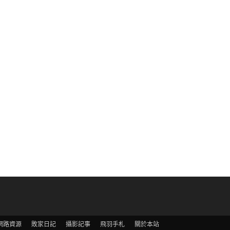
網路資源
敗家日記
攝影記事
飛羽手札
關於本站