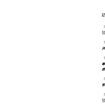
決
專
虛
答