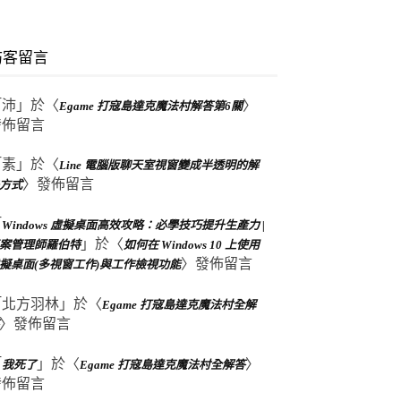
訪客留言
「
沛
」於〈
〉
Egame 打寇島達克魔法村解答第6關
發佈留言
「
素
」於〈
Line 電腦版聊天室視窗變成半透明的解
〉發佈留言
方式
「
Windows 虛擬桌面高效攻略：必學技巧提升生產力 |
」於〈
案管理師羅伯特
如何在 Windows 10 上使用
〉發佈留言
擬桌面(多視窗工作)與工作檢視功能
「
北方羽林
」於〈
Egame 打寇島達克魔法村全解
〉發佈留言
「
」於〈
〉
我死了
Egame 打寇島達克魔法村全解答
發佈留言