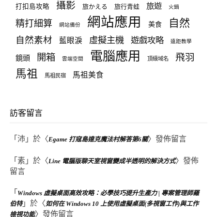
攝影
旅遊
打扣島攻略
旅かえる
旅行青蛙
火鍋
網站應用
自然
精打細算
美食
網站備份
自然素材
虛擬主機
遊戲攻略
藍眼淚
遠距教學
電腦應用
飛羽
開箱
鏡頭
頂級域名
雲端空間
馬祖
馬祖美食
馬祖民宿
訪客留言
「
沛
」於〈
〉發佈留言
Egame 打寇島達克魔法村解答第6關
「
素
」於〈
〉發佈
Line 電腦版聊天室視窗變成半透明的解決方式
留言
「
Windows 虛擬桌面高效攻略：必學技巧提升生產力 | 專案管理師羅
」於〈
伯特
如何在 Windows 10 上使用虛擬桌面(多視窗工作)與工作
〉發佈留言
檢視功能