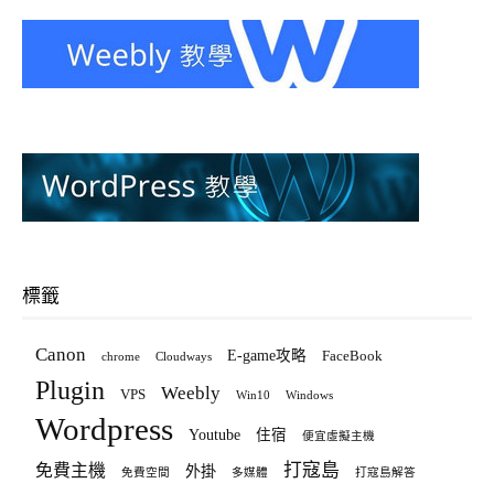
標籤
Canon
E-game攻略
FaceBook
chrome
Cloudways
Plugin
Weebly
VPS
Win10
Windows
Wordpress
Youtube
住宿
便宜虛擬主機
打寇島
免費主機
外掛
免費空間
多媒體
打寇島解答