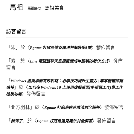
馬祖
馬祖美食
馬祖民宿
訪客留言
「
沛
」於〈
〉發佈留言
Egame 打寇島達克魔法村解答第6關
「
素
」於〈
〉發佈
Line 電腦版聊天室視窗變成半透明的解決方式
留言
「
Windows 虛擬桌面高效攻略：必學技巧提升生產力 | 專案管理師羅
」於〈
伯特
如何在 Windows 10 上使用虛擬桌面(多視窗工作)與工作
〉發佈留言
檢視功能
「
北方羽林
」於〈
〉發佈留言
Egame 打寇島達克魔法村全解答
「
」於〈
〉發佈留言
我死了
Egame 打寇島達克魔法村全解答