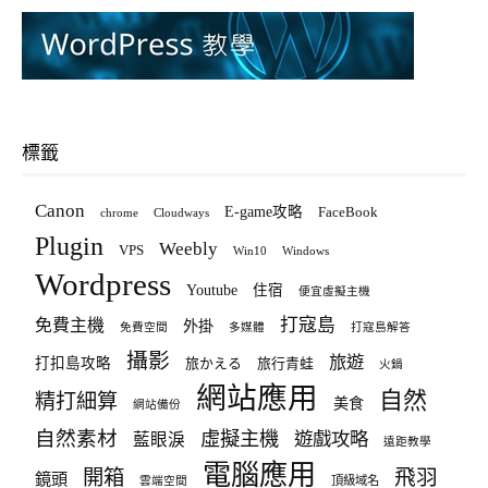
標籤
Canon
E-game攻略
FaceBook
chrome
Cloudways
Plugin
Weebly
VPS
Win10
Windows
Wordpress
Youtube
住宿
便宜虛擬主機
打寇島
免費主機
外掛
免費空間
多媒體
打寇島解答
攝影
旅遊
打扣島攻略
旅かえる
旅行青蛙
火鍋
網站應用
自然
精打細算
美食
網站備份
自然素材
虛擬主機
遊戲攻略
藍眼淚
遠距教學
電腦應用
飛羽
開箱
鏡頭
頂級域名
雲端空間