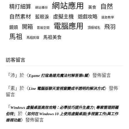
網站應用
自然
精打細算
美食
網站備份
自然素材
虛擬主機
遊戲攻略
藍眼淚
遠距教學
電腦應用
飛羽
開箱
鏡頭
頂級域名
雲端空間
馬祖
馬祖美食
馬祖民宿
訪客留言
「
沛
」於〈
〉發佈留言
Egame 打寇島達克魔法村解答第6關
「
素
」於〈
〉發佈
Line 電腦版聊天室視窗變成半透明的解決方式
留言
「
Windows 虛擬桌面高效攻略：必學技巧提升生產力 | 專案管理師羅
」於〈
伯特
如何在 Windows 10 上使用虛擬桌面(多視窗工作)與工作
〉發佈留言
檢視功能