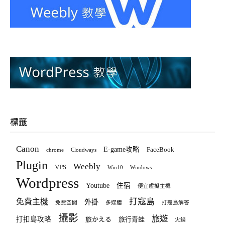
標籤
Canon
E-game攻略
FaceBook
chrome
Cloudways
Plugin
Weebly
VPS
Win10
Windows
Wordpress
Youtube
住宿
便宜虛擬主機
打寇島
免費主機
外掛
免費空間
多媒體
打寇島解答
攝影
旅遊
打扣島攻略
旅かえる
旅行青蛙
火鍋