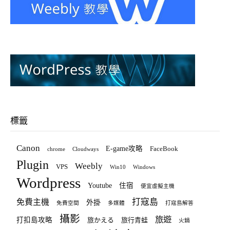
標籤
Canon
E-game攻略
FaceBook
chrome
Cloudways
Plugin
Weebly
VPS
Win10
Windows
Wordpress
Youtube
住宿
便宜虛擬主機
打寇島
免費主機
外掛
免費空間
多媒體
打寇島解答
攝影
旅遊
打扣島攻略
旅かえる
旅行青蛙
火鍋