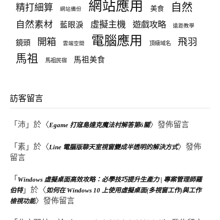
網站應用
自然
精打細算
美食
網站備份
自然素材
虛擬主機
遊戲攻略
藍眼淚
遠距教學
電腦應用
飛羽
開箱
鏡頭
頂級域名
雲端空間
馬祖
馬祖美食
馬祖民宿
訪客留言
「
沛
」於〈
〉發佈留言
Egame 打寇島達克魔法村解答第6關
「
素
」於〈
〉發佈
Line 電腦版聊天室視窗變成半透明的解決方式
留言
「
Windows 虛擬桌面高效攻略：必學技巧提升生產力 | 專案管理師羅
」於〈
伯特
如何在 Windows 10 上使用虛擬桌面(多視窗工作)與工作
〉發佈留言
檢視功能