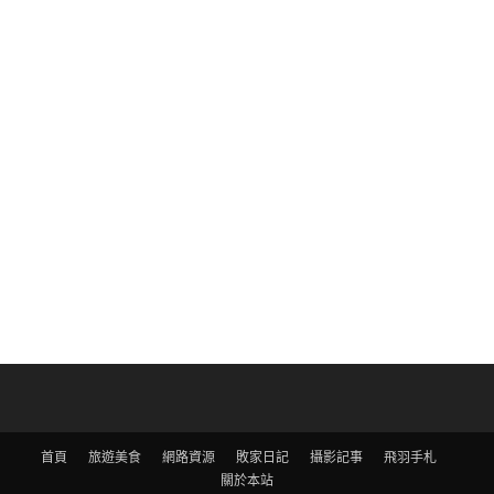
首頁
旅遊美食
網路資源
敗家日記
攝影記事
飛羽手札
關於本站