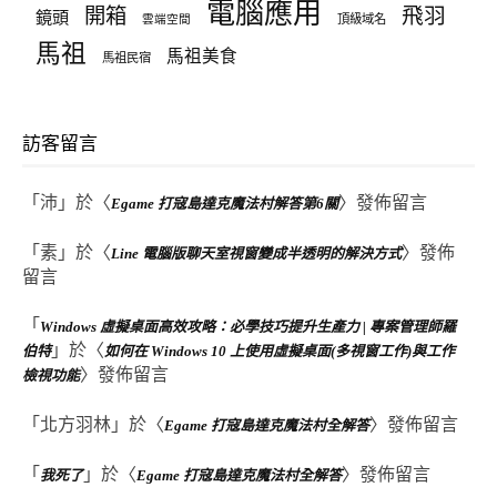
電腦應用
飛羽
開箱
鏡頭
頂級域名
雲端空間
馬祖
馬祖美食
馬祖民宿
訪客留言
「
沛
」於〈
〉發佈留言
Egame 打寇島達克魔法村解答第6關
「
素
」於〈
〉發佈
Line 電腦版聊天室視窗變成半透明的解決方式
留言
「
Windows 虛擬桌面高效攻略：必學技巧提升生產力 | 專案管理師羅
」於〈
伯特
如何在 Windows 10 上使用虛擬桌面(多視窗工作)與工作
〉發佈留言
檢視功能
「
北方羽林
」於〈
〉發佈留言
Egame 打寇島達克魔法村全解答
「
」於〈
〉發佈留言
我死了
Egame 打寇島達克魔法村全解答