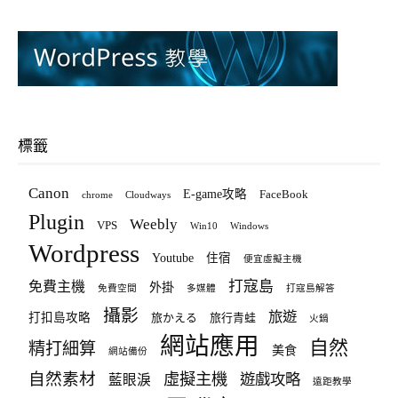
標籤
Canon
E-game攻略
FaceBook
chrome
Cloudways
Plugin
Weebly
VPS
Win10
Windows
Wordpress
Youtube
住宿
便宜虛擬主機
打寇島
免費主機
外掛
免費空間
多媒體
打寇島解答
攝影
旅遊
打扣島攻略
旅かえる
旅行青蛙
火鍋
網站應用
自然
精打細算
美食
網站備份
自然素材
虛擬主機
遊戲攻略
藍眼淚
遠距教學