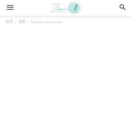
首頁
標籤
Gateway timeout error