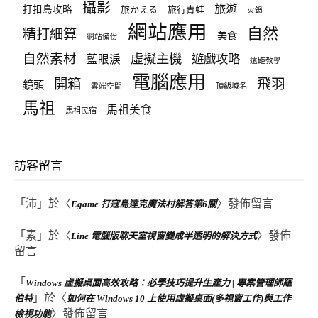
攝影
旅遊
打扣島攻略
旅かえる
旅行青蛙
火鍋
網站應用
自然
精打細算
美食
網站備份
自然素材
虛擬主機
遊戲攻略
藍眼淚
遠距教學
電腦應用
飛羽
開箱
鏡頭
頂級域名
雲端空間
馬祖
馬祖美食
馬祖民宿
訪客留言
「
沛
」於〈
〉發佈留言
Egame 打寇島達克魔法村解答第6關
「
素
」於〈
〉發佈
Line 電腦版聊天室視窗變成半透明的解決方式
留言
「
Windows 虛擬桌面高效攻略：必學技巧提升生產力 | 專案管理師羅
」於〈
伯特
如何在 Windows 10 上使用虛擬桌面(多視窗工作)與工作
〉發佈留言
檢視功能