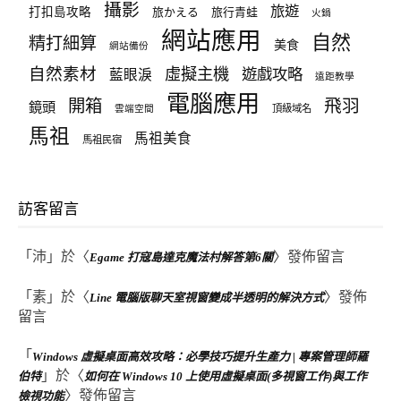
攝影
旅遊
打扣島攻略
旅かえる
旅行青蛙
火鍋
網站應用
自然
精打細算
美食
網站備份
自然素材
虛擬主機
遊戲攻略
藍眼淚
遠距教學
電腦應用
飛羽
開箱
鏡頭
頂級域名
雲端空間
馬祖
馬祖美食
馬祖民宿
訪客留言
「
沛
」於〈
〉發佈留言
Egame 打寇島達克魔法村解答第6關
「
素
」於〈
〉發佈
Line 電腦版聊天室視窗變成半透明的解決方式
留言
「
Windows 虛擬桌面高效攻略：必學技巧提升生產力 | 專案管理師羅
」於〈
伯特
如何在 Windows 10 上使用虛擬桌面(多視窗工作)與工作
〉發佈留言
檢視功能