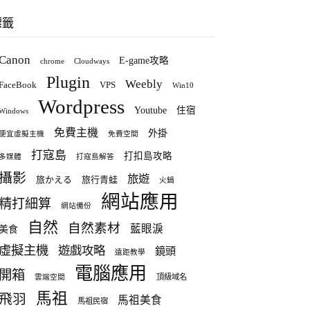
標籤
Canon
E-game攻略
chrome
Cloudways
Plugin
Weebly
FaceBook
VPS
Win10
Wordpress
Youtube
住宿
Windows
免費主機
外掛
便宜虛擬主機
免費空間
打寇島
打扣島攻略
多媒體
打寇島解答
攝影
旅遊
旅かえる
旅行青蛙
火鍋
網站應用
精打細算
網站備份
自然
自然素材
藍眼淚
美食
虛擬主機
遊戲攻略
鏡頭
遠距教學
電腦應用
開箱
頂級域名
雲端空間
馬祖
飛羽
馬祖美食
馬祖民宿