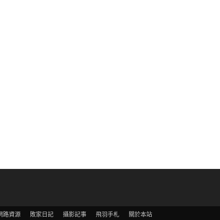
網路資源
敗家日記
攝影記事
飛羽手札
關於本站