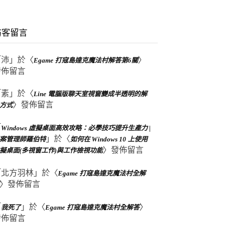
訪客留言
「
沛
」於〈
〉
Egame 打寇島達克魔法村解答第6關
發佈留言
「
素
」於〈
Line 電腦版聊天室視窗變成半透明的解
〉發佈留言
方式
「
Windows 虛擬桌面高效攻略：必學技巧提升生產力 |
」於〈
案管理師羅伯特
如何在 Windows 10 上使用
〉發佈留言
擬桌面(多視窗工作)與工作檢視功能
「
北方羽林
」於〈
Egame 打寇島達克魔法村全解
〉發佈留言
「
」於〈
〉
我死了
Egame 打寇島達克魔法村全解答
發佈留言