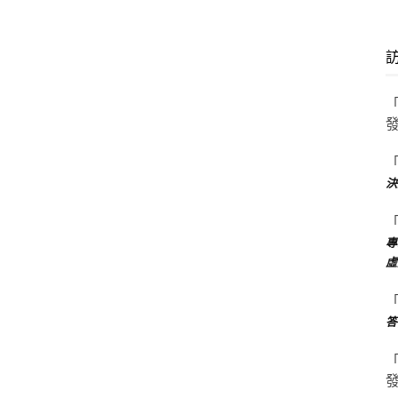
決
專
虛
答