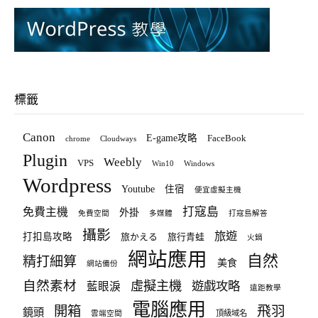
標籤
Canon
E-game攻略
FaceBook
chrome
Cloudways
Plugin
Weebly
VPS
Win10
Windows
Wordpress
Youtube
住宿
便宜虛擬主機
打寇島
免費主機
外掛
免費空間
多媒體
打寇島解答
攝影
旅遊
打扣島攻略
旅かえる
旅行青蛙
火鍋
網站應用
自然
精打細算
美食
網站備份
自然素材
虛擬主機
遊戲攻略
藍眼淚
遠距教學
電腦應用
飛羽
開箱
鏡頭
頂級域名
雲端空間