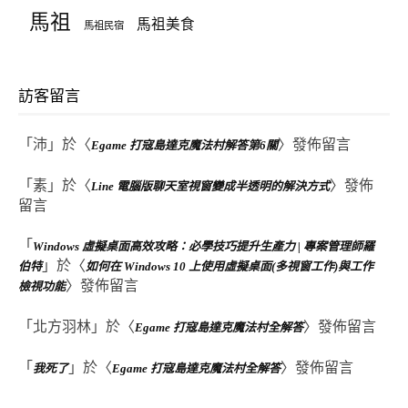
馬祖
馬祖美食
馬祖民宿
訪客留言
「
沛
」於〈
〉發佈留言
Egame 打寇島達克魔法村解答第6關
「
素
」於〈
〉發佈
Line 電腦版聊天室視窗變成半透明的解決方式
留言
「
Windows 虛擬桌面高效攻略：必學技巧提升生產力 | 專案管理師羅
」於〈
伯特
如何在 Windows 10 上使用虛擬桌面(多視窗工作)與工作
〉發佈留言
檢視功能
「
北方羽林
」於〈
〉發佈留言
Egame 打寇島達克魔法村全解答
「
」於〈
〉發佈留言
我死了
Egame 打寇島達克魔法村全解答