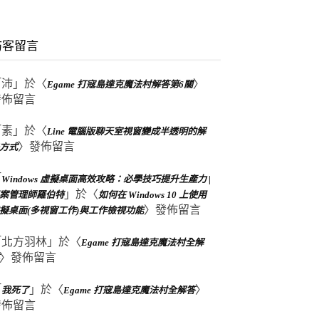
訪客留言
「
沛
」於〈
〉
Egame 打寇島達克魔法村解答第6關
發佈留言
「
素
」於〈
Line 電腦版聊天室視窗變成半透明的解
〉發佈留言
方式
「
Windows 虛擬桌面高效攻略：必學技巧提升生產力 |
」於〈
案管理師羅伯特
如何在 Windows 10 上使用
〉發佈留言
擬桌面(多視窗工作)與工作檢視功能
「
北方羽林
」於〈
Egame 打寇島達克魔法村全解
〉發佈留言
「
」於〈
〉
我死了
Egame 打寇島達克魔法村全解答
發佈留言