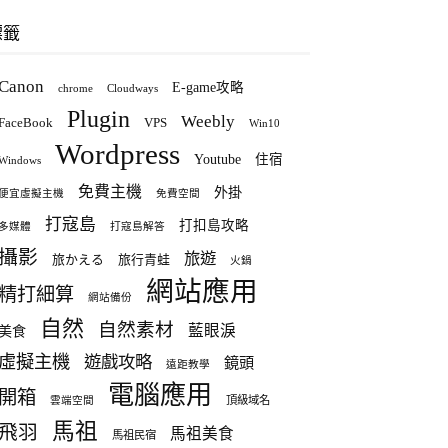
標籤
Canon
E-game攻略
chrome
Cloudways
Plugin
Weebly
FaceBook
VPS
Win10
Wordpress
Youtube
住宿
Windows
免費主機
外掛
便宜虛擬主機
免費空間
打寇島
打扣島攻略
多媒體
打寇島解答
攝影
旅遊
旅かえる
旅行青蛙
火鍋
網站應用
精打細算
網站備份
自然
自然素材
藍眼淚
美食
虛擬主機
遊戲攻略
鏡頭
遠距教學
電腦應用
開箱
頂級域名
雲端空間
馬祖
飛羽
馬祖美食
馬祖民宿