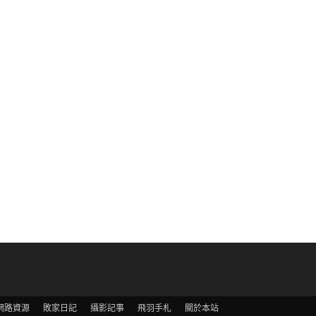
網路資源
敗家日記
攝影記事
飛羽手札
關於本站