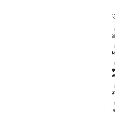
決
專
虛
答