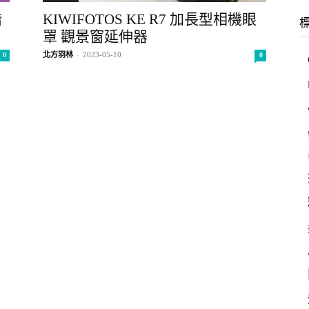
羽
階
KIWIFOTOS KE R7 加長型相機眼
罩 觀景窗延伸器
北方羽林
-
2023-05-10
0
0
林