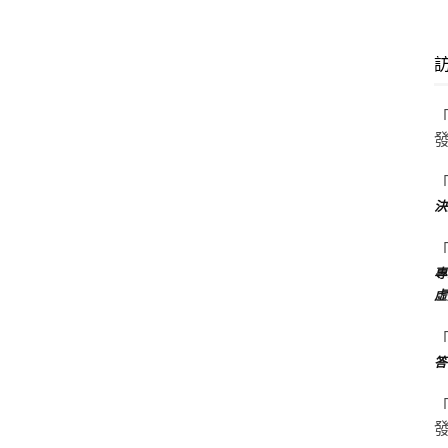
決
專
虛
答