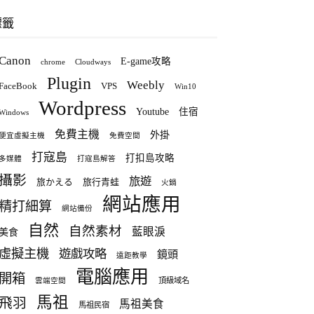
標籤
Canon
E-game攻略
chrome
Cloudways
Plugin
Weebly
FaceBook
VPS
Win10
Wordpress
Youtube
住宿
Windows
免費主機
外掛
便宜虛擬主機
免費空間
打寇島
打扣島攻略
多媒體
打寇島解答
攝影
旅遊
旅かえる
旅行青蛙
火鍋
網站應用
精打細算
網站備份
自然
自然素材
藍眼淚
美食
虛擬主機
遊戲攻略
鏡頭
遠距教學
電腦應用
開箱
頂級域名
雲端空間
馬祖
飛羽
馬祖美食
馬祖民宿