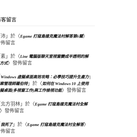
訪客留言
「
沛
」於〈
〉
Egame 打寇島達克魔法村解答第6關
發佈留言
「
素
」於〈
Line 電腦版聊天室視窗變成半透明的解
〉發佈留言
方式
「
Windows 虛擬桌面高效攻略：必學技巧提升生產力 |
」於〈
案管理師羅伯特
如何在 Windows 10 上使用
〉發佈留言
擬桌面(多視窗工作)與工作檢視功能
「
北方羽林
」於〈
Egame 打寇島達克魔法村全解
〉發佈留言
「
」於〈
〉
我死了
Egame 打寇島達克魔法村全解答
發佈留言