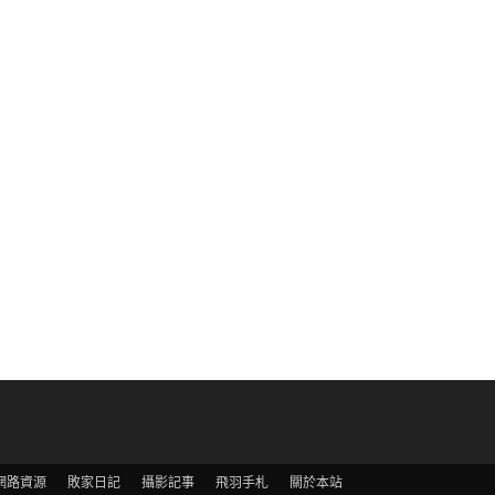
網路資源
敗家日記
攝影記事
飛羽手札
關於本站