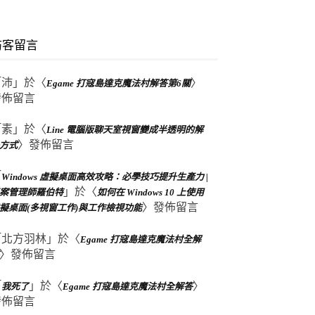
訪客留言
「
沛
」於〈
〉
Egame 打寇島達克魔法村解答第6關
發佈留言
「
素
」於〈
Line 電腦版聊天室視窗變成半透明的解
〉發佈留言
方式
「
Windows 虛擬桌面高效攻略：必學技巧提升生產力 |
」於〈
案管理師羅伯特
如何在 Windows 10 上使用
〉發佈留言
擬桌面(多視窗工作)與工作檢視功能
「
北方羽林
」於〈
Egame 打寇島達克魔法村全解
〉發佈留言
「
」於〈
〉
我死了
Egame 打寇島達克魔法村全解答
發佈留言