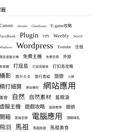
標籤
Canon
E-game攻略
chrome
Cloudways
Plugin
Weebly
FaceBook
VPS
Win10
Wordpress
Youtube
住宿
Windows
免費主機
外掛
便宜虛擬主機
免費空間
打寇島
打扣島攻略
多媒體
打寇島解答
攝影
旅遊
旅かえる
旅行青蛙
火鍋
網站應用
精打細算
網站備份
自然
自然素材
藍眼淚
美食
虛擬主機
遊戲攻略
鏡頭
遠距教學
電腦應用
開箱
頂級域名
雲端空間
馬祖
飛羽
馬祖美食
馬祖民宿