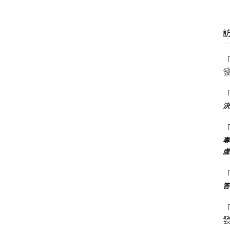
決
專
虛
答