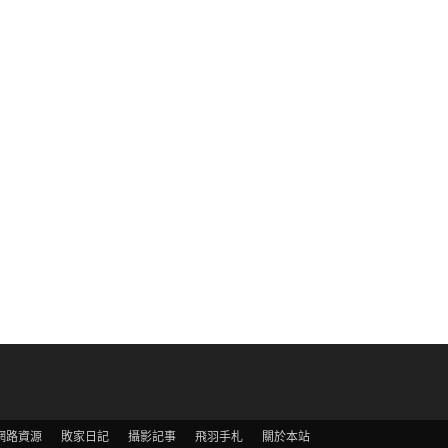
網路資源
敗家日記
攝影記事
飛羽手札
關於本站