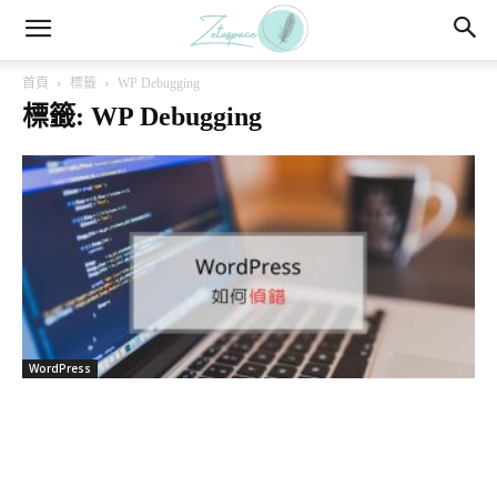
首頁
標籤
WP Debugging
標籤: WP Debugging
WordPress