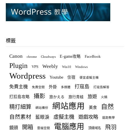
標籤
Canon
E-game攻略
FaceBook
chrome
Cloudways
Plugin
Weebly
VPS
Win10
Windows
Wordpress
Youtube
住宿
便宜虛擬主機
打寇島
免費主機
外掛
免費空間
多媒體
打寇島解答
攝影
旅遊
打扣島攻略
旅かえる
旅行青蛙
火鍋
網站應用
自然
精打細算
美食
網站備份
自然素材
虛擬主機
遊戲攻略
藍眼淚
遠距教學
電腦應用
飛羽
開箱
鏡頭
頂級域名
雲端空間