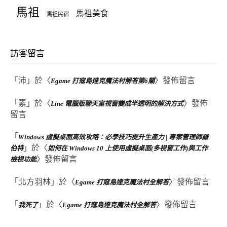
馬祖
馬祖美食
馬祖民宿
訪客留言
「
沛
」於〈
〉發佈留言
Egame 打寇島達克魔法村解答第6關
「
素
」於〈
〉發佈
Line 電腦版聊天室視窗變成半透明的解決方式
留言
「
Windows 虛擬桌面高效攻略：必學技巧提升生產力 | 專案管理師羅
」於〈
伯特
如何在 Windows 10 上使用虛擬桌面(多視窗工作)與工作
〉發佈留言
檢視功能
「
北方羽林
」於〈
〉發佈留言
Egame 打寇島達克魔法村全解答
「
」於〈
〉發佈留言
我死了
Egame 打寇島達克魔法村全解答