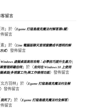
訪客留言
「
沛
」於〈
〉
Egame 打寇島達克魔法村解答第6關
發佈留言
「
素
」於〈
Line 電腦版聊天室視窗變成半透明的解
〉發佈留言
方式
「
Windows 虛擬桌面高效攻略：必學技巧提升生產力 |
」於〈
案管理師羅伯特
如何在 Windows 10 上使用
〉發佈留言
擬桌面(多視窗工作)與工作檢視功能
「
北方羽林
」於〈
Egame 打寇島達克魔法村全解
〉發佈留言
「
」於〈
〉
我死了
Egame 打寇島達克魔法村全解答
發佈留言