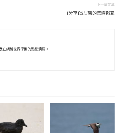
下一篇文章
[分享]寄居蟹的集體搬家
及在網路世界學到的點點滴滴。