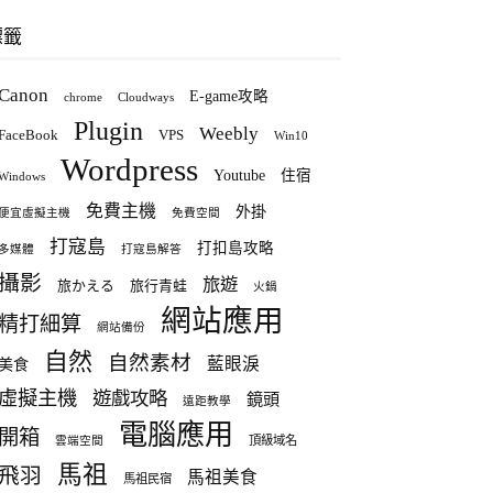
標籤
Canon
E-game攻略
chrome
Cloudways
Plugin
Weebly
FaceBook
VPS
Win10
Wordpress
Youtube
住宿
Windows
免費主機
外掛
便宜虛擬主機
免費空間
打寇島
打扣島攻略
多媒體
打寇島解答
攝影
旅遊
旅かえる
旅行青蛙
火鍋
網站應用
精打細算
網站備份
自然
自然素材
藍眼淚
美食
虛擬主機
遊戲攻略
鏡頭
遠距教學
電腦應用
開箱
頂級域名
雲端空間
馬祖
飛羽
馬祖美食
馬祖民宿