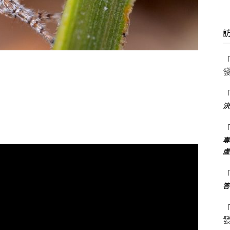
決
專
虛
答