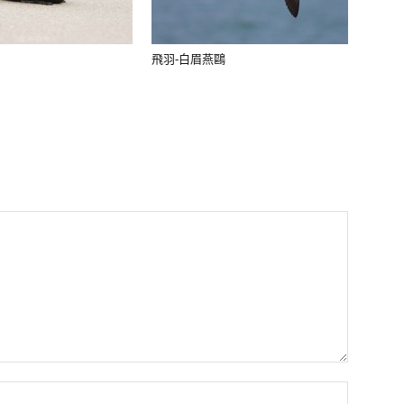
飛羽-白眉燕鷗