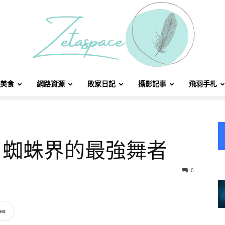
美食
網路資源
敗家日記
攝影記事
飛羽手札
北
：蜘蛛界的最強舞者
方
0
est