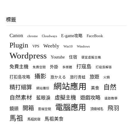
標籤
Canon
E-game攻略
FaceBook
chrome
Cloudways
Plugin
Weebly
VPS
Win10
Windows
Wordpress
Youtube
住宿
便宜虛擬主機
打寇島
免費主機
外掛
免費空間
多媒體
打寇島解答
攝影
旅遊
打扣島攻略
旅かえる
旅行青蛙
火鍋
網站應用
自然
精打細算
美食
網站備份
自然素材
虛擬主機
遊戲攻略
藍眼淚
遠距教學
電腦應用
飛羽
開箱
鏡頭
頂級域名
雲端空間
馬祖
馬祖美食
馬祖民宿