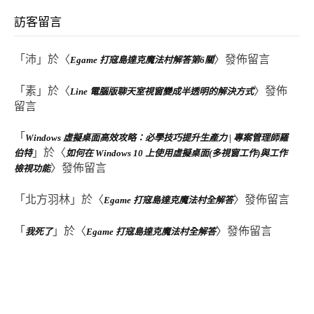
訪客留言
「
沛
」於〈
〉發佈留言
Egame 打寇島達克魔法村解答第6關
「
素
」於〈
〉發佈
Line 電腦版聊天室視窗變成半透明的解決方式
留言
「
Windows 虛擬桌面高效攻略：必學技巧提升生產力 | 專案管理師羅
」於〈
伯特
如何在 Windows 10 上使用虛擬桌面(多視窗工作)與工作
〉發佈留言
檢視功能
「
北方羽林
」於〈
〉發佈留言
Egame 打寇島達克魔法村全解答
「
」於〈
〉發佈留言
我死了
Egame 打寇島達克魔法村全解答