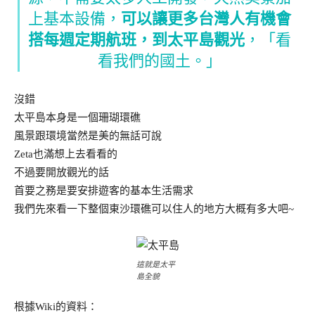
上基本設備，
可以讓更多台灣人有機會
搭每週定期航班，到太平島觀光
，「看
看我們的國土。」
沒錯
太平島本身是一個珊瑚環礁
風景跟環境當然是美的無話可說
Zeta也滿想上去看看的
不過要開放觀光的話
首要之務是要安排遊客的基本生活需求
我們先來看一下整個東沙環礁可以住人的地方大概有多大吧~
這就是太平
島全貌
根據Wiki的資料：