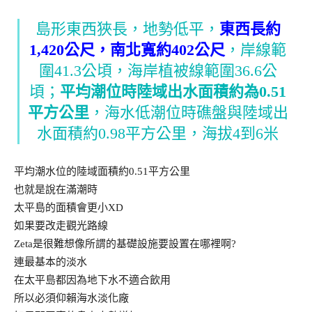
島形東西狹長，地勢低平，
東西長約
1,420公尺，南北寬約402公尺
，岸線範
圍41.3公頃，海岸植被線範圍36.6公
頃；
平均潮位時陸域出水面積約為0.51
平方公里
，海水低潮位時礁盤與陸域出
水面積約0.98平方公里，海拔4到6米
平均潮水位的陸域面積約0.51平方公里
也就是說在滿潮時
太平島的面積會更小XD
如果要改走觀光路線
Zeta是很難想像所謂的基礎設施要設置在哪裡啊?
連最基本的淡水
在太平島都因為地下水不適合飲用
所以必須仰賴海水淡化廠