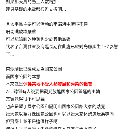
如果那天真的島上人數增加
連最基礎的水電都很難支撐吧…
且太平島主要可以活動的南端海中環境不佳
珊瑚礁破壞嚴重
可以記錄到的種類也少於其他島礁
代表了台灣駐軍及海巡長期在此處已經對島礁產生不少影響
了…
東沙環礁已經成立為國家公園
而國家公園的本意
本來就是
保護某地不受人類發展和污染的傷害
Zeta聽到有人說要把觀光放進國家公園營運的主軸
其實覺得很不可思議
也許是墾丁國家公園和陽明山國家公園給大家的感覺
讓大家以為好像國家公園也可以以讓大家休憩遊玩為導向
但實際上並不是這個樣子啊