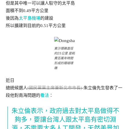
但是其中唯一可以讓人駐守的太平島
面積不到0.49平方公里
後因為
太平島機場
的建設
所以擴建到目前的0.51平方公里
東沙環礁直徑
約25公里 是耗
費百萬年時間
形成的珊瑚環
礁
近日
總統候選人
(國民黨黨主席兼新北市市長)
-朱立倫先生發表了一
段他對南海問題的
看法
：
朱立倫表示，政府過去對太平島做得不
夠多，要讓台灣人跟太平島有密切淵
源，不需要太多人工開發，天然美景加