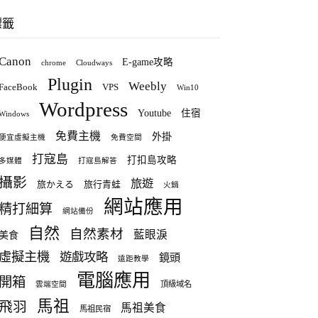
標籤
Canon
E-game攻略
chrome
Cloudways
Plugin
Weebly
FaceBook
VPS
Win10
Wordpress
Youtube
住宿
Windows
免費主機
外掛
便宜虛擬主機
免費空間
打寇島
打扣島攻略
多媒體
打寇島解答
攝影
旅遊
旅かえる
旅行青蛙
火鍋
網站應用
精打細算
網站備份
自然
自然素材
藍眼淚
美食
虛擬主機
遊戲攻略
鏡頭
遠距教學
電腦應用
開箱
頂級域名
雲端空間
馬祖
飛羽
馬祖美食
馬祖民宿