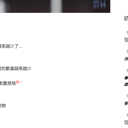
越來越少了…
決
鳶的數量越來越少
專
註一
老鷹想飛
虛
答
動物