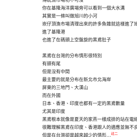
傳統漁市場功不可沒
你在基隆海洋廣場旁可以看到一個大水溝
其實是一條叫做旭川的小河
崁仔頂漁市場清理出來的許多魚雜就這樣進了
進了基隆港
也進了在碼頭上空盤旋的黑鳶肚子
黑鳶在台灣的分布情形很特別
有頭有尾
但是沒有中間
最主要的就是分布在新北市北海岸
屏東的三地門、大漢山
而在外國
日本、香港、印度也都有一定的黑鳶數量
尤其是印度
黑鳶根本就像是夏天的家燕一樣成排的站在電
很難理解黑鳶在印度、香港跟人的適應並無不
註二
但是在台灣卻是越來越少的情形…