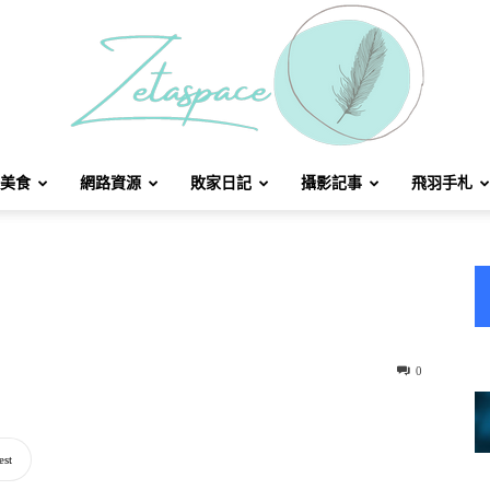
美食
網路資源
敗家日記
攝影記事
飛羽手札
北
方
0
est