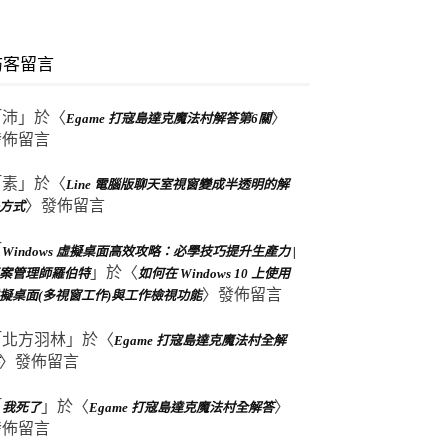
訪客留言
「
沛
」於〈
〉
Egame 打寇島達克魔法村解答第6關
發佈留言
「
素
」於〈
Line 電腦版聊天室視窗變成半透明的解
〉發佈留言
方式
「
Windows 虛擬桌面高效攻略：必學技巧提升生產力 |
」於〈
案管理師羅伯特
如何在 Windows 10 上使用
〉發佈留言
擬桌面(多視窗工作)與工作檢視功能
「
北方羽林
」於〈
Egame 打寇島達克魔法村全解
〉發佈留言
「
」於〈
〉
我死了
Egame 打寇島達克魔法村全解答
發佈留言