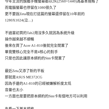
今年主流的旗艦手機螢幕都以2K(2560×1440)為基本規格了
而電腦螢幕也停留在1080很久了
更不要說Zeta現在打這篇的螢幕還停留在10年前的
1280X1024(泣…)
不過當初買的Tab2用沒多久就因為系統升級
操作越來越不順暢
後來在買了Acer A1-810後就完全閒置了
畢竟雙核心完全不是4核心的對手
只是也因此讓原本綁約的Sim卡閒置了
最近Zeta又添了新的平板
那就是ASUS ME372CG
因為手邊的A1-810的已經被嫌解析度太低
音量也太小
一方面也是要把原本綁約的Sim卡有個地方可以利用
先看一下基本規格