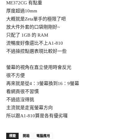
ME372CG 有點重
厚度超過10mm
大概就是Zeta單手的極限了吧
放大件外套的口袋剛剛好~
只配了 1GB 的 RAM
流暢度好像還比不上A1-810
不過操控點選表現比較好一些
螢幕的視角在直立使用時會反光
很不方便
再來就是從4：3螢幕換到16：9螢幕
看網頁很不習慣
不過這沒得挑
主流就是走寬螢幕方向
所以跟A1-810算是各有優劣囉
開箱
電腦應用
標籤