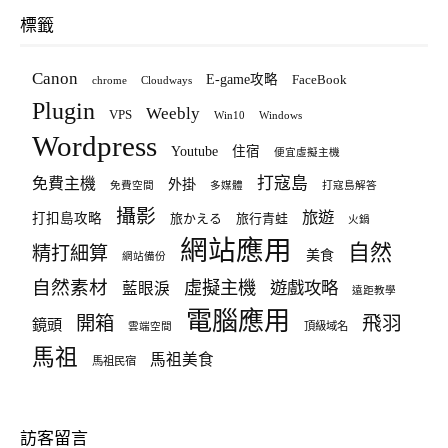
標籤
Canon
E-game攻略
FaceBook
chrome
Cloudways
Plugin
Weebly
VPS
Win10
Windows
Wordpress
Youtube
住宿
便宜虛擬主機
打寇島
免費主機
外掛
免費空間
多媒體
打寇島解答
攝影
旅遊
打扣島攻略
旅かえる
旅行青蛙
火鍋
網站應用
自然
精打細算
美食
網站備份
自然素材
虛擬主機
遊戲攻略
藍眼淚
遠距教學
電腦應用
飛羽
開箱
鏡頭
頂級域名
雲端空間
馬祖
馬祖美食
馬祖民宿
訪客留言