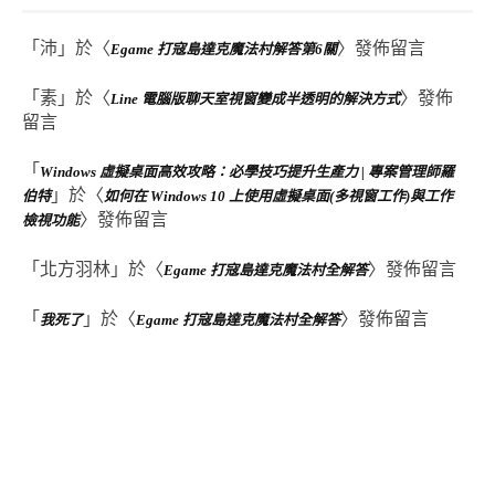
「
沛
」於〈
〉發佈留言
Egame 打寇島達克魔法村解答第6關
「
素
」於〈
〉發佈
Line 電腦版聊天室視窗變成半透明的解決方式
留言
「
Windows 虛擬桌面高效攻略：必學技巧提升生產力 | 專案管理師羅
」於〈
伯特
如何在 Windows 10 上使用虛擬桌面(多視窗工作)與工作
〉發佈留言
檢視功能
「
北方羽林
」於〈
〉發佈留言
Egame 打寇島達克魔法村全解答
「
」於〈
〉發佈留言
我死了
Egame 打寇島達克魔法村全解答