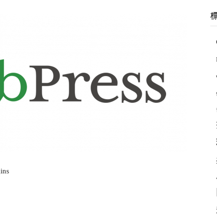
羽
林
ns