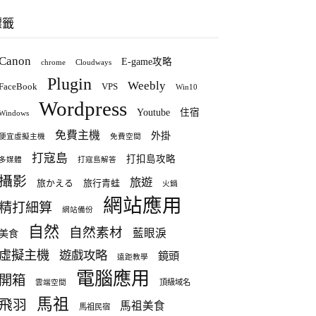
標籤
Canon
E-game攻略
chrome
Cloudways
Plugin
Weebly
FaceBook
VPS
Win10
Wordpress
Youtube
住宿
Windows
免費主機
外掛
便宜虛擬主機
免費空間
打寇島
打扣島攻略
多媒體
打寇島解答
攝影
旅遊
旅かえる
旅行青蛙
火鍋
網站應用
精打細算
網站備份
自然
自然素材
藍眼淚
美食
虛擬主機
遊戲攻略
鏡頭
遠距教學
電腦應用
開箱
頂級域名
雲端空間
馬祖
飛羽
馬祖美食
馬祖民宿