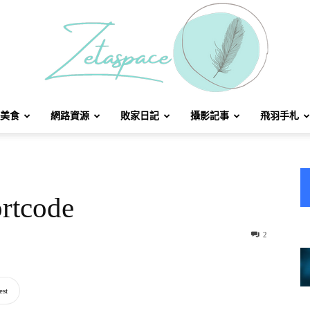
美食
網路資源
敗家日記
攝影記事
飛羽手札
北
rtcode
方
2
est