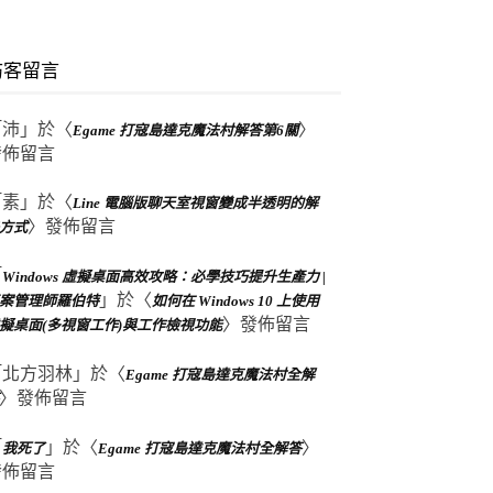
訪客留言
「
沛
」於〈
〉
Egame 打寇島達克魔法村解答第6關
發佈留言
「
素
」於〈
Line 電腦版聊天室視窗變成半透明的解
〉發佈留言
方式
「
Windows 虛擬桌面高效攻略：必學技巧提升生產力 |
」於〈
案管理師羅伯特
如何在 Windows 10 上使用
〉發佈留言
擬桌面(多視窗工作)與工作檢視功能
「
北方羽林
」於〈
Egame 打寇島達克魔法村全解
〉發佈留言
「
」於〈
〉
我死了
Egame 打寇島達克魔法村全解答
發佈留言