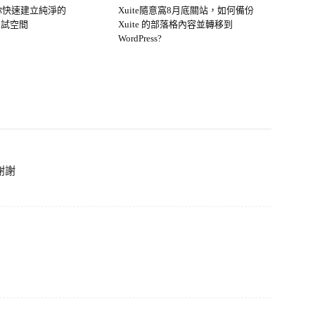
 幫你快速建立純淨的
Xuite隨意窩8月底關站，如何備份
s 測試空間
Xuite 的部落格內容並轉移到
WordPress?
謝謝