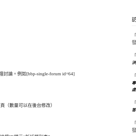
決
論壇討論。例如[bbp-single-forum id=64]
專
虛
條主題與分頁（數量可以在後台修改）
答