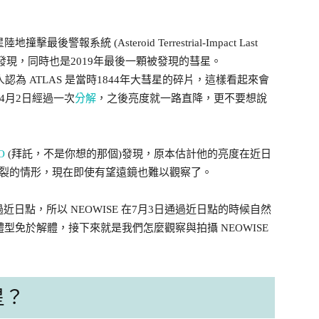
地撞擊最後警報系統 (Asteroid Terrestrial-Impact Last
AS) 所發現，同時也是2019年最後一顆被發現的彗星。
認為 ATLAS 是當時1844年大彗星的碎片，這樣看起來會
在4月2日經過一次
分解
，之後亮度就一路直降，更不要想說
O
(拜託，不是你想的那個)發現，原本估計他的亮度在近日
分裂的情形，現在即使有望遠鏡也難以觀察了。
日點，所以 NEOWISE 在7月3日通過近日點的時候自然
長的體型免於解體，接下來就是我們怎麼觀察與拍攝 NEOWISE
星？