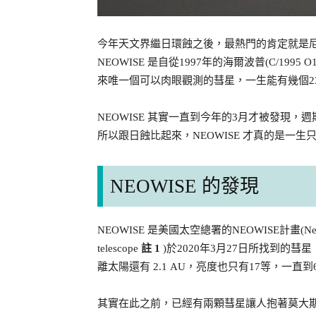
今年天文界繼日環蝕之後，最熱門的肯定就是尼歐懷茲彗
NEOWISE 是自從1997年的海爾波普(C/1995 
來唯一個可以肉眼觀測的彗星，一生能有幾個23年
NEOWISE 其實一直到今年的3月才被發現，週
所以跟日蝕比起來，NEOWISE 才真的是一生
NEOWISE 的發現
NEOWISE 是美國太空總署的NEOWISE計畫(Near Earth Ob
telescope
註 1
)於2020年3月27日所找到的彗
離太陽還有 2.1 AU，亮度也只有17等，一直
其實在此之前，已經有兩顆彗星讓人抱著莫大期