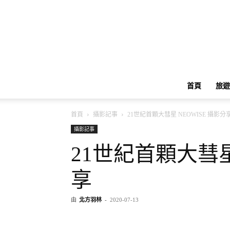
首頁
旅遊
首頁
攝影記事
21世紀首顆大彗星 NEOWISE 攝影分
攝影記事
21世紀首顆大彗星
享
由
北方羽林
-
2020-07-13