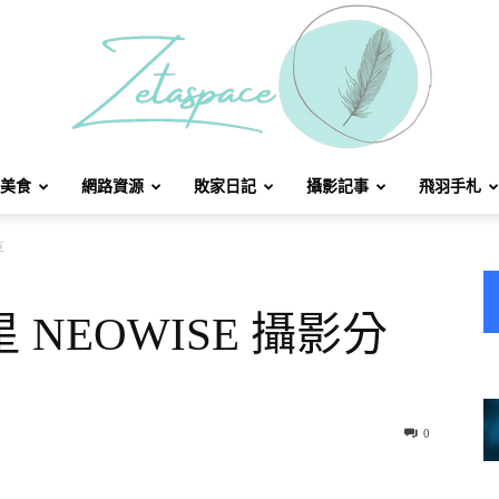
美食
網路資源
敗家日記
攝影記事
飛羽手札
北
享
 NEOWISE 攝影分
方
0