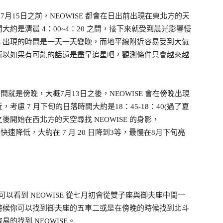
7月15日之前，NEOWISE 都會在日出前出現在東北方的天
約是清晨 4：00~4：20 之間，接下來就受到晨光影響慢
SE 出現的時間是一天一天變晚，而地平線附近容易受到大氣
所以如果有可能的話還是盡早追星吧，觀測條件只會越來越
間就是傍晚，大概7月13日之後，NEOWISE 會在傍晚出現
慮 7 月下旬的日落時間大約是18：45-18：40(過了夏
之後開始在西北方的天空尋找 NEOWISE 的身影，
快速降低，大約在 7 月 20 日降到3等，最慢在8月下旬亮
跡，你可以看到 NEOWISE 從七月初會從雙子座與御夫座中間一
時候你可以找到御夫座的五車二或是在傍晚的時候找到北斗
的找到 NEOWISE。