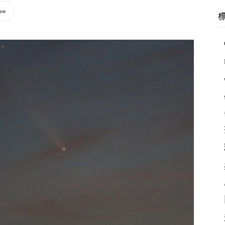
羽
est
林