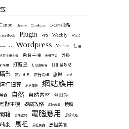
標籤
Canon
E-game攻略
chrome
Cloudways
Plugin
Weebly
FaceBook
VPS
Win10
Wordpress
Youtube
住宿
Windows
免費主機
外掛
便宜虛擬主機
免費空間
打寇島
打扣島攻略
多媒體
打寇島解答
攝影
旅遊
旅かえる
旅行青蛙
火鍋
網站應用
精打細算
網站備份
自然
自然素材
藍眼淚
美食
虛擬主機
遊戲攻略
鏡頭
遠距教學
電腦應用
開箱
頂級域名
雲端空間
馬祖
飛羽
馬祖美食
馬祖民宿