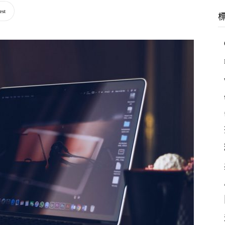
羽
est
林