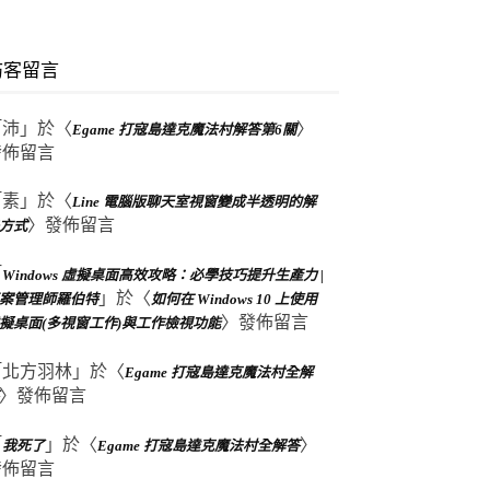
訪客留言
「
沛
」於〈
〉
Egame 打寇島達克魔法村解答第6關
發佈留言
「
素
」於〈
Line 電腦版聊天室視窗變成半透明的解
〉發佈留言
方式
「
Windows 虛擬桌面高效攻略：必學技巧提升生產力 |
」於〈
案管理師羅伯特
如何在 Windows 10 上使用
〉發佈留言
擬桌面(多視窗工作)與工作檢視功能
「
北方羽林
」於〈
Egame 打寇島達克魔法村全解
〉發佈留言
「
」於〈
〉
我死了
Egame 打寇島達克魔法村全解答
發佈留言