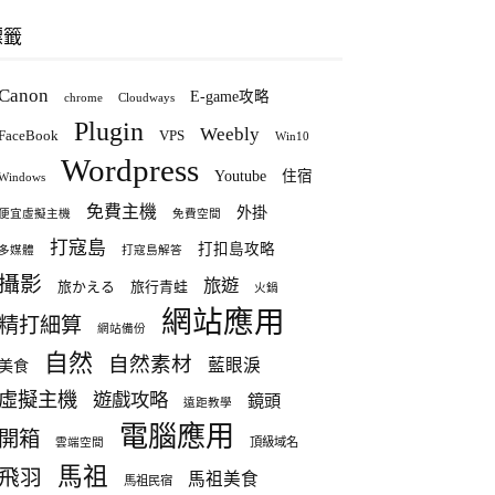
標籤
Canon
E-game攻略
chrome
Cloudways
Plugin
Weebly
FaceBook
VPS
Win10
Wordpress
Youtube
住宿
Windows
免費主機
外掛
便宜虛擬主機
免費空間
打寇島
打扣島攻略
多媒體
打寇島解答
攝影
旅遊
旅かえる
旅行青蛙
火鍋
網站應用
精打細算
網站備份
自然
自然素材
藍眼淚
美食
虛擬主機
遊戲攻略
鏡頭
遠距教學
電腦應用
開箱
頂級域名
雲端空間
馬祖
飛羽
馬祖美食
馬祖民宿