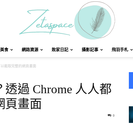
美食
網路資源
敗家日記
攝影記事
飛羽手札
北
都可以截取完整的網頁畫面
過 Chrome 人人都
網頁畫面
方
0