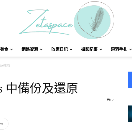
美食
網路資源
敗家日記
攝影記事
飛羽手札
北
備份及還原
ays 中備份及還原
方
2
est