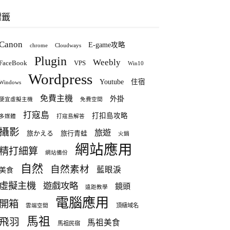
標籤
Canon
E-game攻略
chrome
Cloudways
Plugin
Weebly
FaceBook
VPS
Win10
Wordpress
Youtube
住宿
Windows
免費主機
外掛
便宜虛擬主機
免費空間
打寇島
打扣島攻略
多媒體
打寇島解答
攝影
旅遊
旅かえる
旅行青蛙
火鍋
網站應用
精打細算
網站備份
自然
自然素材
藍眼淚
美食
虛擬主機
遊戲攻略
鏡頭
遠距教學
電腦應用
開箱
頂級域名
雲端空間
馬祖
飛羽
馬祖美食
馬祖民宿