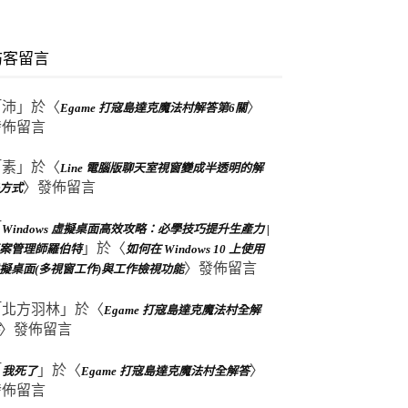
訪客留言
「
沛
」於〈
〉
Egame 打寇島達克魔法村解答第6關
發佈留言
「
素
」於〈
Line 電腦版聊天室視窗變成半透明的解
〉發佈留言
方式
「
Windows 虛擬桌面高效攻略：必學技巧提升生產力 |
」於〈
案管理師羅伯特
如何在 Windows 10 上使用
〉發佈留言
擬桌面(多視窗工作)與工作檢視功能
「
北方羽林
」於〈
Egame 打寇島達克魔法村全解
〉發佈留言
「
」於〈
〉
我死了
Egame 打寇島達克魔法村全解答
發佈留言