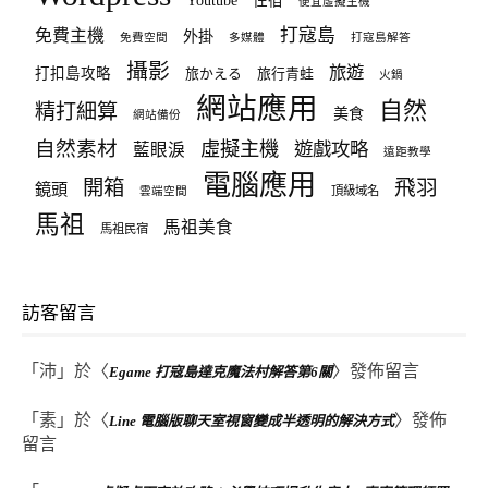
Youtube
住宿
便宜虛擬主機
打寇島
免費主機
外掛
免費空間
多媒體
打寇島解答
攝影
旅遊
打扣島攻略
旅かえる
旅行青蛙
火鍋
網站應用
自然
精打細算
美食
網站備份
自然素材
虛擬主機
遊戲攻略
藍眼淚
遠距教學
電腦應用
飛羽
開箱
鏡頭
頂級域名
雲端空間
馬祖
馬祖美食
馬祖民宿
訪客留言
「
沛
」於〈
〉發佈留言
Egame 打寇島達克魔法村解答第6關
「
素
」於〈
〉發佈
Line 電腦版聊天室視窗變成半透明的解決方式
留言