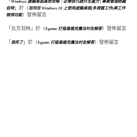
「
Windows 虛擬桌面高效攻略：必學技巧提升生產力 | 專案管理師羅
」於〈
伯特
如何在 Windows 10 上使用虛擬桌面(多視窗工作)與工作
〉發佈留言
檢視功能
「
北方羽林
」於〈
〉發佈留言
Egame 打寇島達克魔法村全解答
「
」於〈
〉發佈留言
我死了
Egame 打寇島達克魔法村全解答