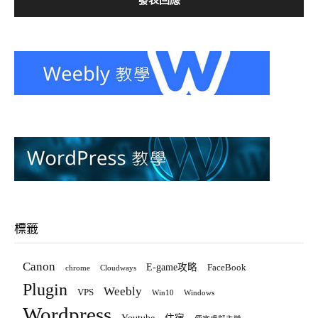
標籤
Canon
E-game攻略
FaceBook
chrome
Cloudways
Plugin
Weebly
VPS
Win10
Windows
Wordpress