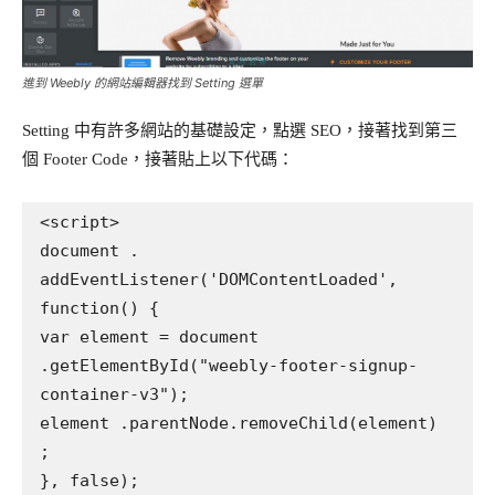
進到 Weebly 的網站編輯器找到 Setting 選單
Setting 中有許多網站的基礎設定，點選 SEO，接著找到第三
個 Footer Code，接著貼上以下代碼：
<script>

document . 
addEventListener('DOMContentLoaded', 
function() {

var element = document 
.getElementById("weebly-footer-signup-
container-v3");

element .parentNode.removeChild(element) 
;

}, false);
