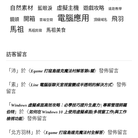
自然素材
虛擬主機
遊戲攻略
藍眼淚
遠距教學
電腦應用
飛羽
開箱
鏡頭
頂級域名
雲端空間
馬祖
馬祖美食
馬祖民宿
訪客留言
「
沛
」於〈
〉發佈留言
Egame 打寇島達克魔法村解答第6關
「
素
」於〈
〉發佈
Line 電腦版聊天室視窗變成半透明的解決方式
留言
「
Windows 虛擬桌面高效攻略：必學技巧提升生產力 | 專案管理師羅
」於〈
伯特
如何在 Windows 10 上使用虛擬桌面(多視窗工作)與工作
〉發佈留言
檢視功能
「
北方羽林
」於〈
〉發佈留言
Egame 打寇島達克魔法村全解答