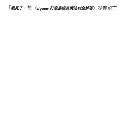
「
」於〈
〉發佈留言
我死了
Egame 打寇島達克魔法村全解答