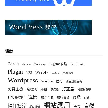
標籤
Canon
E-game攻略
FaceBook
chrome
Cloudways
Plugin
Weebly
VPS
Win10
Windows
Wordpress
Youtube
住宿
便宜虛擬主機
打寇島
免費主機
外掛
免費空間
多媒體
打寇島解答
攝影
旅遊
打扣島攻略
旅かえる
旅行青蛙
火鍋
網站應用
自然
精打細算
美食
網站備份