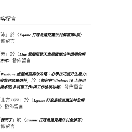
訪客留言
「
沛
」於〈
〉
Egame 打寇島達克魔法村解答第6關
發佈留言
「
素
」於〈
Line 電腦版聊天室視窗變成半透明的解
〉發佈留言
方式
「
Windows 虛擬桌面高效攻略：必學技巧提升生產力 |
」於〈
案管理師羅伯特
如何在 Windows 10 上使用
〉發佈留言
擬桌面(多視窗工作)與工作檢視功能
「
北方羽林
」於〈
Egame 打寇島達克魔法村全解
〉發佈留言
「
」於〈
〉
我死了
Egame 打寇島達克魔法村全解答
發佈留言