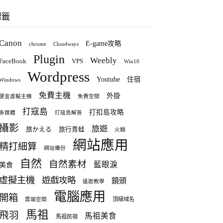
標籤
Canon
E-game攻略
chrome
Cloudways
Plugin
Weebly
FaceBook
VPS
Win10
Wordpress
Youtube
住宿
Windows
免費主機
外掛
便宜虛擬主機
免費空間
打寇島
打扣島攻略
多媒體
打寇島解答
攝影
旅遊
旅かえる
旅行青蛙
火鍋
網站應用
精打細算
網站備份
自然
自然素材
藍眼淚
美食
虛擬主機
遊戲攻略
鏡頭
遠距教學
電腦應用
開箱
頂級域名
雲端空間
馬祖
飛羽
馬祖美食
馬祖民宿