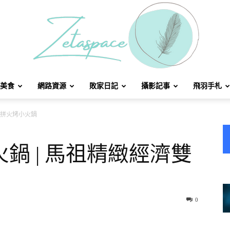
美食
網路資源
敗家日記
攝影記事
飛羽手札
北
雙拼火烤小火鍋
鍋 | 馬祖精緻經濟雙
方
0