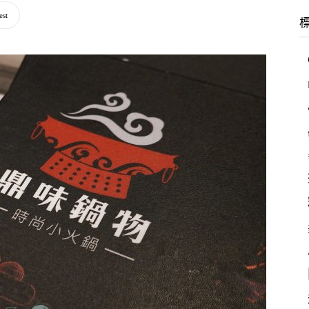
羽
est
林