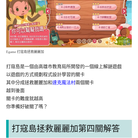
Egame 打寇島拯救麗麗加
打寇島是一個由高雄市教育局所開發的一個線上解謎遊戲
以遊戲的方式規劃程式設計學習的關卡
其中分成拯救麗麗加和
達克魔法村
兩個關卡
越到後面
關卡的難度就越高
你準備好破關了嗎？
打寇島拯救麗麗加第四關解答