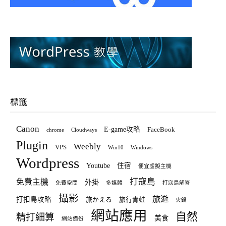
標籤
Canon
E-game攻略
FaceBook
chrome
Cloudways
Plugin
Weebly
VPS
Win10
Windows
Wordpress
Youtube
住宿
便宜虛擬主機
打寇島
免費主機
外掛
免費空間
多媒體
打寇島解答
攝影
旅遊
打扣島攻略
旅かえる
旅行青蛙
火鍋
網站應用
自然
精打細算
美食
網站備份