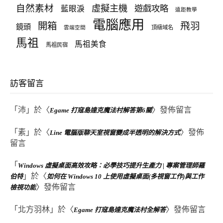
自然素材
虛擬主機
遊戲攻略
藍眼淚
遠距教學
電腦應用
飛羽
開箱
鏡頭
頂級域名
雲端空間
馬祖
馬祖美食
馬祖民宿
訪客留言
「
沛
」於〈
〉發佈留言
Egame 打寇島達克魔法村解答第6關
「
素
」於〈
〉發佈
Line 電腦版聊天室視窗變成半透明的解決方式
留言
「
Windows 虛擬桌面高效攻略：必學技巧提升生產力 | 專案管理師羅
」於〈
伯特
如何在 Windows 10 上使用虛擬桌面(多視窗工作)與工作
〉發佈留言
檢視功能
「
北方羽林
」於〈
〉發佈留言
Egame 打寇島達克魔法村全解答