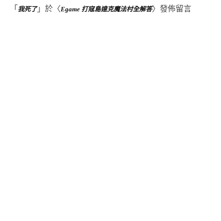
「
」於〈
〉發佈留言
我死了
Egame 打寇島達克魔法村全解答