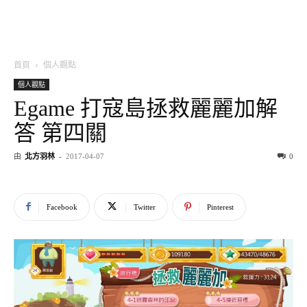
首頁
個人觀點
個人觀點
Egame 打寇島拯救麗麗加解
答 第四關
由
北方羽林
-
2017-04-07
0
Facebook
Twitter
Pinterest