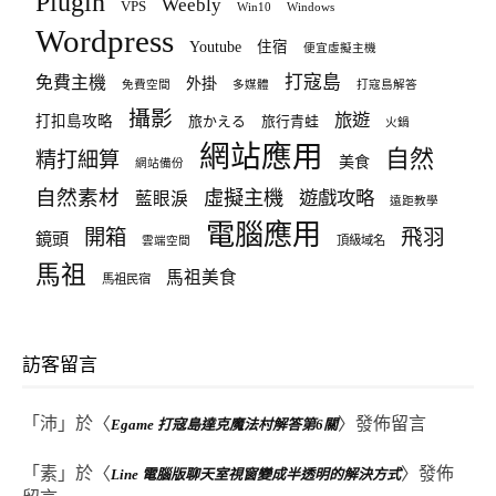
Plugin
Weebly
VPS
Win10
Windows
Wordpress
Youtube
住宿
便宜虛擬主機
打寇島
免費主機
外掛
免費空間
多媒體
打寇島解答
攝影
旅遊
打扣島攻略
旅かえる
旅行青蛙
火鍋
網站應用
自然
精打細算
美食
網站備份
自然素材
虛擬主機
遊戲攻略
藍眼淚
遠距教學
電腦應用
飛羽
開箱
鏡頭
頂級域名
雲端空間
馬祖
馬祖美食
馬祖民宿
訪客留言
「
沛
」於〈
〉發佈留言
Egame 打寇島達克魔法村解答第6關
「
素
」於〈
〉發佈
Line 電腦版聊天室視窗變成半透明的解決方式