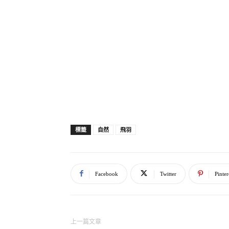
A: 黑美洲鷲、紅頭美洲鷲、大黃頭美洲鷲、
洲鷲科」，不同於隸屬鷹科的歐亞非兀鷲。
4. 牠們為什麼「禿頭」？
A: 這裡有篇現成的文章可參考：
http://e-info.
5. 十幾年前，南亞跟東南亞的兀鷲數量突然
A: 請參閱這篇報導：
http://e-info.org.tw/node/
自然
飛羽
標籤
Facebook
Twitter
Pinter
上一篇文章