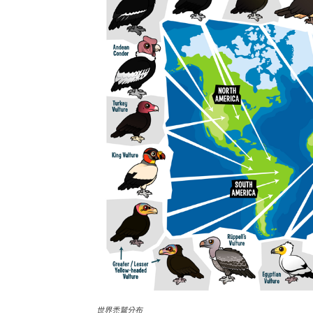
世界禿鷲分布