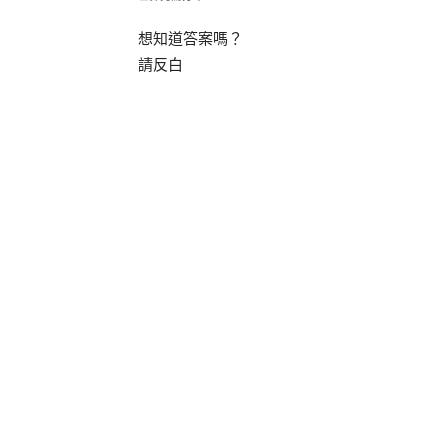
想知道答案嗎？
請反白
關於兀鷲
1. 台灣有紀錄的是哪一種呢？
A: 台灣至今唯一記錄過的是「禿鷲」Cinereo
過兩米半。我們舉辦第一屆猛禽訓練營時，第
旋！
2. 數量最稀少的是哪一種呢？
A: 數量最少的是加州神鷲 California Co
相關保育單位啟動圈養繁殖計畫，將這22隻全
保住了，但至今野外加上圈養的個體總數仍不到
3. 有七種分布於美洲，牠們自成一科，不同