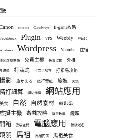
標籤
Canon
E-game攻略
chrome
Cloudways
Plugin
Weebly
FaceBook
VPS
Win10
Wordpress
Youtube
住宿
Windows
免費主機
外掛
便宜虛擬主機
免費空間
打寇島
打扣島攻略
多媒體
打寇島解答
攝影
旅遊
旅かえる
旅行青蛙
火鍋
網站應用
精打細算
網站備份
自然
自然素材
藍眼淚
美食
虛擬主機
遊戲攻略
鏡頭
遠距教學
電腦應用
開箱
頂級域名
雲端空間
馬祖
飛羽
馬祖美食
馬祖民宿