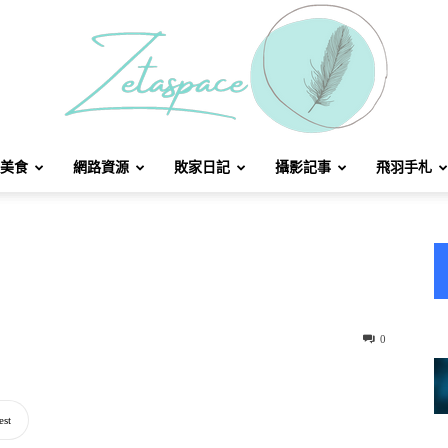
美食
網路資源
敗家日記
攝影記事
飛羽手札
北
方
0
est