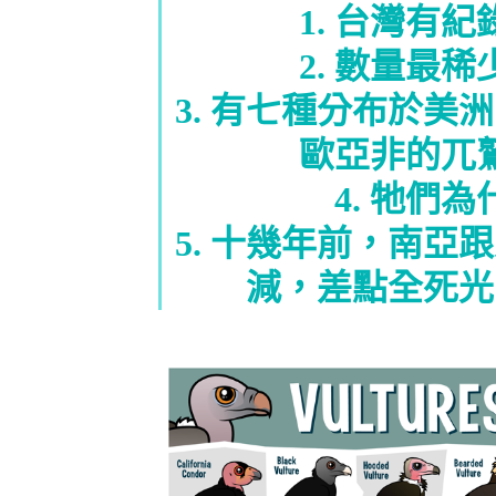
1. 台灣有
2. 數量最
3. 有七種分布於
歐亞非的兀
4. 牠們
5. 十幾年前，南
減，差點全死光