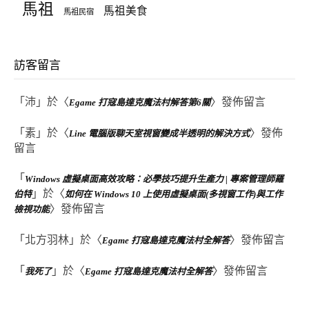
馬祖
馬祖美食
馬祖民宿
訪客留言
「
沛
」於〈
〉發佈留言
Egame 打寇島達克魔法村解答第6關
「
素
」於〈
〉發佈
Line 電腦版聊天室視窗變成半透明的解決方式
留言
「
Windows 虛擬桌面高效攻略：必學技巧提升生產力 | 專案管理師羅
」於〈
伯特
如何在 Windows 10 上使用虛擬桌面(多視窗工作)與工作
〉發佈留言
檢視功能
「
北方羽林
」於〈
〉發佈留言
Egame 打寇島達克魔法村全解答
「
」於〈
〉發佈留言
我死了
Egame 打寇島達克魔法村全解答