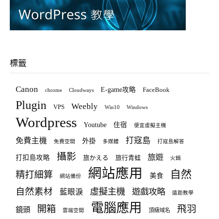
標籤
Canon
E-game攻略
FaceBook
chrome
Cloudways
Plugin
Weebly
VPS
Win10
Windows
Wordpress
Youtube
住宿
便宜虛擬主機
打寇島
免費主機
外掛
免費空間
多媒體
打寇島解答
攝影
旅遊
打扣島攻略
旅かえる
旅行青蛙
火鍋
網站應用
自然
精打細算
美食
網站備份
自然素材
虛擬主機
遊戲攻略
藍眼淚
遠距教學
電腦應用
飛羽
開箱
鏡頭
頂級域名
雲端空間