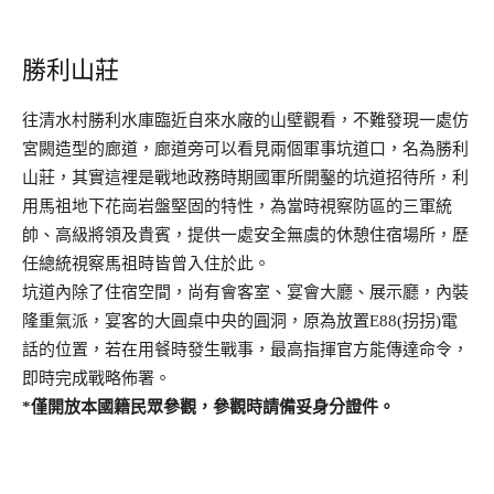
勝利山莊
往清水村勝利水庫臨近自來水廠的山壁觀看，不難發現一處仿
宮闕造型的廊道，廊道旁可以看見兩個軍事坑道口，名為勝利
山莊，其實這裡是戰地政務時期國軍所開鑿的坑道招待所，利
用馬祖地下花崗岩盤堅固的特性，為當時視察防區的三軍統
帥、高級將領及貴賓，提供一處安全無虞的休憩住宿場所，歷
任總統視察馬祖時皆曾入住於此。
坑道內除了住宿空間，尚有會客室、宴會大廳、展示廳，內裝
隆重氣派，宴客的大圓桌中央的圓洞，原為放置E88(拐拐)電
話的位置，若在用餐時發生戰事，最高指揮官方能傳達命令，
即時完成戰略佈署。
*僅開放本國籍民眾參觀，參觀時請備妥身分證件。