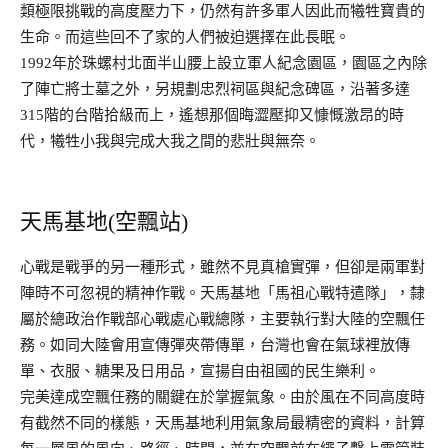
類極限挑戰的高度壓力下，仍然有許多軍人因此而犧牲寶貴的
生命。而這些回不了家的人們被迫選擇在此長眠。
1992年於珠螺村北面半山腰上設立軍人紀念園區，園區之內除
了陣亡將士墓之外，另規劃忠烈祠區與紀念碑區，沿著多達
315階的台階拾級而上，遙想那個晦澀壓抑又慷慨激昂的時
代，犧牲小我與完成大我之間的悲壯與無奈。
天馬基地(空飄站)
心戰是戰爭的另一種形式，雖然不見真槍實彈，但卻是兩軍對
陣時不可忽視的精神作戰。天馬基地「馬祖心戰特遣隊」，隸
屬於總政治作戰部心戰處心戰總隊，主要執行對大陸的空飄任
務。如同大陸會用宣傳彈夾帶傳單，台灣也會在氣球裡放傳
單、衣服、糖果及日用品，宣揚自由祖國的民生樂利。
完美達成空飄任務的關鍵在於掌握氣象。由於風在不同高度時
有截然不同的樣態，天馬基地利用氣象局最精密的資料，計算