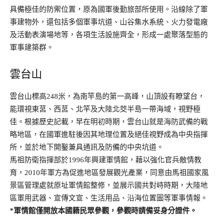
具備極佳的防禦位置，原為國軍後勤旅部所使用。沿線除了軍
事建物外，還包括多個軍事坑道、山谷集水系統、火力發電廠
及活動表演場地等，各項生活設施齊全，形成一處聚落型態的
軍事建築群。
雲台山
雲台山標高248米，為南竿島的第一高峰，山頂設有瞭望台，
能環視東莒、西莒、北竿及大陸北茭半島一帶海域，視野極
佳。根據歷史記載，早在明初時期，雲台山就是海防武備的戰
略地區，在國軍進駐後因其地理位置及絕佳視野成為中央指揮
所，並於地下開鑿兼具通訊及防備的中央坑道。
馬祖防衛指揮部於1996年興建軍情館，藉以強化官兵敵情教
育，2010年軍方為促進地區發展觀光產業，同意由馬祖國家風
景區管理處就原址軍情館整修，並展示國共對峙時期，大陸地
區軍用武器、宣傳文宣、生活用品、沿海位置圖等軍事情報。
*軍情館僅開放本國籍民眾參觀，參觀時請備妥身分證件。