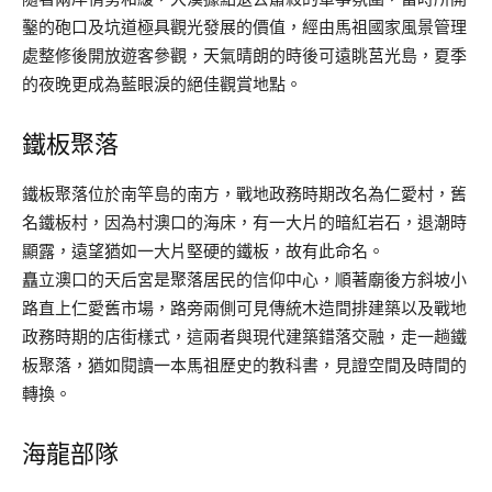
鑿的砲口及坑道極具觀光發展的價值，經由馬祖國家風景管理
處整修後開放遊客參觀，天氣晴朗的時後可遠眺莒光島，夏季
的夜晚更成為藍眼淚的絕佳觀賞地點。
鐵板聚落
鐵板聚落位於南竿島的南方，戰地政務時期改名為仁愛村，舊
名鐵板村，因為村澳口的海床，有一大片的暗紅岩石，退潮時
顯露，遠望猶如一大片堅硬的鐵板，故有此命名。
矗立澳口的天后宮是聚落居民的信仰中心，順著廟後方斜坡小
路直上仁愛舊市場，路旁兩側可見傳統木造間排建築以及戰地
政務時期的店街樣式，這兩者與現代建築錯落交融，走一趟鐵
板聚落，猶如閱讀一本馬祖歷史的教科書，見證空間及時間的
轉換。
海龍部隊