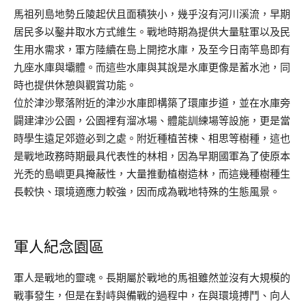
馬祖列島地勢丘陵起伏且面積狹小，幾乎沒有河川溪流，早期
居民多以鑿井取水方式維生。戰地時期為提供大量駐軍以及民
生用水需求，軍方陸續在島上開挖水庫，及至今日南竿島即有
九座水庫與壩體。而這些水庫與其說是水庫更像是蓄水池，同
時也提供休憩與觀賞功能。
位於津沙聚落附近的津沙水庫即構築了環庫步道，並在水庫旁
闢建津沙公園，公園裡有溜冰場、體能訓練場等設施，更是當
時學生遠足郊遊必到之處。附近種植苦楝、相思等樹種，這也
是戰地政務時期最具代表性的林相，因為早期國軍為了使原本
光禿的島嶼更具掩蔽性，大量推動植樹造林，而這幾種樹種生
長較快、環境適應力較強，因而成為戰地特殊的生態風景。
軍人紀念園區
軍人是戰地的靈魂。長期屬於戰地的馬祖雖然並沒有大規模的
戰事發生，但是在對峙與備戰的過程中，在與環境搏鬥、向人