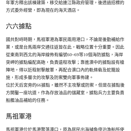
年軍方釋出該棟建築，移交給連江縣政府管理，後透過招標的
方式委外經營，即為現在的海天酒店。
六六據點
國共對峙時期，馬祖軍港為軍民兩用港口，不論是後勤補給作
業，或是台馬兩岸交通往返皆在此，戰略位置十分重要。因此
從東南到西北的海岸線佈有編號60~69等10個海防據點，海岸
突岬的據點編配高砲，負責遠程攻擊；靠進澳中的據點設有槍
陣地，得以近程射擊敵軍，再配合澳口內的軌條砦及蛇籠設
施，形成多層次的攻擊及防禦雙向軍事佈建。
位於天后宮旁的66據點，雖然不主攻擊或防禦，但是在據點後
方開鑿一座坑道，作為存放油品的儲藏室，據點兵力主要負責
船艦油品補給的任務。
馬祖軍港
馬祖軍港位於馬港聚落澳口，原為居民出海捕魚停泊漁船所使