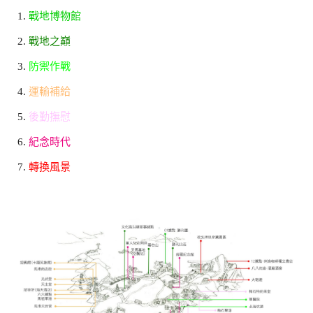
戰地博物館
戰地之巔
防禦作戰
運輸補給
後勤撫慰
紀念時代
轉換風景