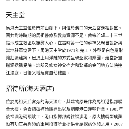
天主堂
馬港天主堂位於門前山腳下，與位於澳口的天后宮遙相對望。
國共對峙時期的馬祖醫療及教育資源不足，教宗若望二十三世
指示成立教區以撫慰人心。在當時第一任的蘇神父親自設計與
當地駐軍協建下，馬港天主堂於1971年完工，外型是白色扇形
鑲紅邊建築，屋頂上用浮雕的方式呈現聖家和樂圖，建堂計畫
還涵括孤兒院、診所及修女神父宿舍和緊鄰的金門地方法院連
江法庭，日後又增建寶血幼稚園。
招待所(海天酒店)
位於馬祖天后宮旁的海天酒店，其建物原是作為馬祖港指部聯
合大樓，負責指揮補給艦進出以及調度港口運輸作業。1985年
後福澳港碼頭竣工，港口指揮部調往福澳港，原大樓轉型成獎
勵有功官兵將領的軍用招待所並提供眷屬探訪休憩之用。2007