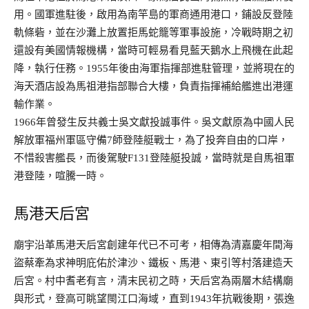
用。國軍進駐後，啟用為南竿島的軍商通用港口，鋪設反登陸
軌條砦，並在沙灘上放置拒馬蛇籠等軍事設施，冷戰時期之初
還設有美國情報機構，當時可輕易看見藍天鵝水上飛機在此起
降，執行任務。1955年後由海軍指揮部進駐管理，並將現在的
海天酒店設為馬祖港指部聯合大樓，負責指揮補給艦進出港運
輸作業。
1966年曾發生反共義士吳文獻投誠事件。吳文獻原為中國人民
解放軍福州軍區守備7師登陸艇戰士，為了投奔自由的口岸，
不惜殺害艦長，而後駕駛F131登陸艇投誠，當時就是自馬祖軍
港登陸，喧騰一時。
馬港天后宮
廟宇沿革馬港天后宮創建年代已不可考，相傳為清嘉慶年間海
盜蔡牽為求神明庇佑於津沙、鐵板、馬港、東引等村落建造天
后宮。村中耆老有言，清末民初之時，天后宮為兩層木結構廟
與形式，登高可眺望閩江口海域，直到1943年抗戰後期，張逸