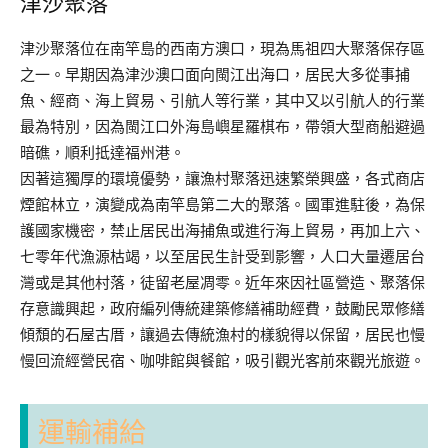
津沙聚落
津沙聚落位在南竿島的西南方澳口，現為馬祖四大聚落保存區
之一。早期因為津沙澳口面向閩江出海口，居民大多從事捕
魚、經商、海上貿易、引航人等行業，其中又以引航人的行業
最為特別，因為閩江口外海島嶼星羅棋布，帶領大型商船避過
暗礁，順利抵達福州港。
因著這獨厚的環境優勢，讓漁村聚落迅速繁榮興盛，各式商店
煙館林立，演變成為南竿島第二大的聚落。國軍進駐後，為保
護國家機密，禁止居民出海捕魚或進行海上貿易，再加上六、
七零年代漁源枯竭，以至居民生計受到影響，人口大量遷居台
灣或是其他村落，徒留老屋凋零。近年來因社區營造、聚落保
存意識興起，政府編列傳統建築修繕補助經費，鼓勵民眾修繕
傾頹的石屋古厝，讓過去傳統漁村的樣貌得以保留，居民也慢
慢回流經營民宿、咖啡館與餐館，吸引觀光客前來觀光旅遊。
運輸補給