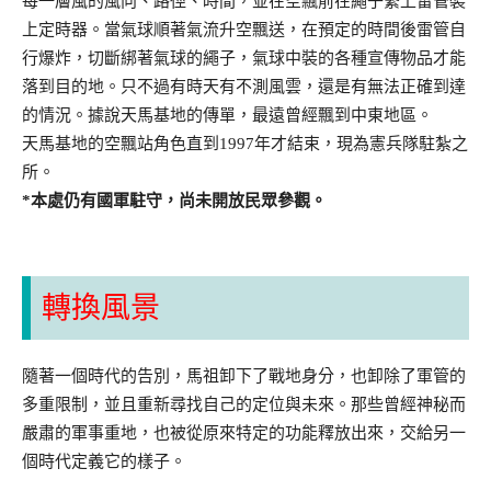
每一層風的風向、路徑、時間，並在空飄前在繩子繫上雷管裝
上定時器。當氣球順著氣流升空飄送，在預定的時間後雷管自
行爆炸，切斷綁著氣球的繩子，氣球中裝的各種宣傳物品才能
落到目的地。只不過有時天有不測風雲，還是有無法正確到達
的情況。據說天馬基地的傳單，最遠曾經飄到中東地區。
天馬基地的空飄站角色直到1997年才結束，現為憲兵隊駐紮之
所。
*本處仍有國軍駐守，尚未開放民眾參觀。
轉換風景
隨著一個時代的告別，馬祖卸下了戰地身分，也卸除了軍管的
多重限制，並且重新尋找自己的定位與未來。那些曾經神秘而
嚴肅的軍事重地，也被從原來特定的功能釋放出來，交給另一
個時代定義它的樣子。