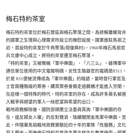
梅石特約茶室
梅石特約茶室位於梅石營區與梅石聚落之間，為排解離鄉背井
的國軍之生理與心理需求所設立的撫慰設施。國軍進駐馬祖之
初，首設特約茶室於牛角聚落(現復興村)，1960年梅石馬祖官
兵文康中心成立，將特約茶室遷至梅石聚落。
「特約茶室」又被暱稱「軍中樂園」、「八三么」，據傳軍中
通信單位使用的中文電報明碼，女性生殖器官的電碼是8311，
於是 831便被流傳成為「軍中樂園」的暗語，當時發行軍官及
士官兩種階級的票券，購買票券後需走過鵲橋才能進入芳閨。
在這樣一個特殊的時代，特約茶室的存在，成為許多莫名被捲
入戰爭與絕望的軍人一絲慾望與希望的出口。
戰地政務解除後，國防部順應立法委員質詢「軍中樂園的存
在，違反婦女人權」的反對聲浪，陸續關閉金馬軍中樂園。至
此，伴隨著馬祖戰地政務實驗近四十年的軍隊「性服務」文化
寫入歷史。而後梅石特約茶室改為軍方核生化教室使用，國軍