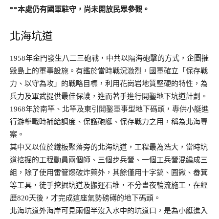
**本處仍有國軍駐守，尚未開放民眾參觀。
北海坑道
1958年金門發生八二三砲戰，中共以隔海砲擊的方式，企圖摧
毀島上的軍事設施。有鑑於當時戰況激烈，國軍確立「保存戰
力、以守為攻」的戰略目標，利用花崗岩地質堅硬的特性，為
兵力及軍武提供最佳保護，進而著手進行開鑿地下坑道計劃。
1968年於南竿、北竿及東引開鑿軍事型地下碼頭，專供小艇進
行游擊戰時補給調度、保護砲艇、保存戰力之用，稱為北海專
案。
其中又以位於鐵板聚落旁的北海坑道，工程最為浩大，當時坑
道挖掘的工程動員兩個師、三個步兵營、一個工兵營混編成三
組，除了使用雷管爆破炸藥外，其餘僅用十字鎬、圓鍬、畚箕
等工具，徒手挖掘坑道及搬運石堆，不分晝夜輪流施工，在經
歷820天後，才完成這座氣勢磅礡的地下碼頭。
北海坑道外海岸可見兩個半沒入水中的坑道口，是為小艇進入