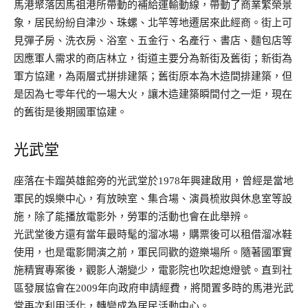
馬港聚落因馬祖港所帶動的補給運輸動線，帶動了商業繁榮景
象，居民紛紛自津沙、珠螺、北竿等地遷居來此經商。街上可
見彈子房、洗衣房、浴室、五金行、名產行、書店、麵包店等
因應軍人需求的商店林立，街道主要分為新街及舊街；新街為
軍方協建，為兩層式拼排建築；舊街原本為木造間排建築，但
是因為七零年代的一場大火，讓木造建築瞬間付之一炬，現在
的舊街是後期國軍協建。
光武堂
座落在卡蹓英雄館旁的光武堂於1978年興建啟用，曾經是當地
軍民的娛樂中心，有放映室、集合場、演員梳妝與休息室等設
施，除了能播放電影外，勞軍的活動也會在此舉辨。
光武堂後方還有當年最時髦的溜冰場，購票後可以租借溜冰鞋
使用，也是電影開演之前，軍民同歡的遊樂場所。隨著國軍實
施精實專案後，觀影人潮變少，電影院也吹起熄燈號。直到社
區發展協會在2009年向政府申請經費，將閒置多時的馬港光武
堂再次利用活化，轉變成為居民活動中心。