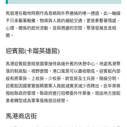
馬祖港在戰地時期作為島嶼與外界連絡的唯一通道，此一軸線
不只承載著戰備、物資與人員的補給交通，更是牽繫著情感、
心理、關係的起伏流動，並與周邊的空間、聚落發展息息相
關。
迎賓館(卡蹓英雄館)
馬港迎賓館曾經是國軍接待高級外賓的休憩中心，地處馬港聚
落的制高點，視野遼闊，港口風景可以盡收眼底。迎賓館內部
設有將軍房、上校房、少校房、尉官房及士兵房，階級分明。
迎賓館因國軍實施精實案人員銳減需求減少而釋出，近年來移
撥給縣政府管理。縣政府進行招標委外作業後，現由地方旅館
業者轉型成為軍事風格旅店經營。
馬港商店街