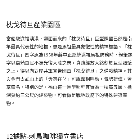
枕戈待旦產業園區
當船駛進福澳港，迎面而來的「枕戈待旦」巨型照壁已然是南
竿最具代表性的地標，更是馬祖最具象徵性的精神標語。「枕
戈待旦」四字原為1958年蔣中正總統巡視馬袓防務時，親筆題
字以嘉勉軍民不忘光復大陸之志，真蹟經放大銘刻於巨型照壁
之上，得以向對岸共軍宣告國軍「枕戈待旦」之備戰精神。其
與金門太武山上的「毋忘在莒」可說遙相呼應，氣勢雄偉，齊
享盛名。特別的是，福山這一巨型照壁其實為一樓高五層、進
深莫約三公尺的建築物，可看做是戰地政務下的特殊建築產
物。
12據點-刺鳥咖啡獨立書店