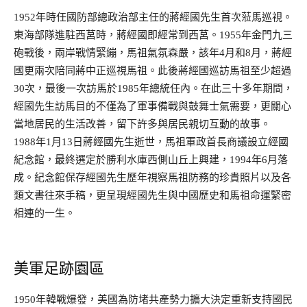
1952年時任國防部總政治部主任的蔣經國先生首次蒞馬巡視。
東海部隊進駐西莒時，蔣經國即經常到西莒。1955年金門九三
砲戰後，兩岸戰情緊繃，馬祖氣氛森嚴，該年4月和8月，蔣經
國更兩次陪同蔣中正巡視馬祖。此後蔣經國巡訪馬祖至少超過
30次，最後一次訪馬於1985年總統任內。在此三十多年期間，
經國先生訪馬目的不僅為了軍事備戰與鼓舞士氣需要，更關心
當地居民的生活改善，留下許多與居民親切互動的故事。
1988年1月13日蔣經國先生逝世，馬祖軍政首長商議設立經國
紀念館，最終選定於勝利水庫西側山丘上興建，1994年6月落
成。紀念館保存經國先生歷年視察馬祖防務的珍貴照片以及各
類文書往來手稿，更呈現經國先生與中國歷史和馬祖命運緊密
相連的一生。
美軍足跡園區
1950年韓戰爆發，美國為防堵共產勢力擴大決定重新支持國民