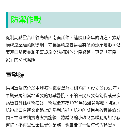
防禦作戰
從制高點雲台山往島嶼西南面延伸，連續且密集的坑道、據點
構成最堅強的防禦網，守護島嶼最容易被突破的沙岸地形。沿
著澳口發展並和軍事設施交錯相融的常民聚落，更是「軍民一
家」的時代寫照。
軍醫院
馬祖軍醫院位於中興嶺往鐵板聚落右側方向，設立於1955年，
早期是馬祖當地重要的野戰醫院，不論軍民只要有創傷或是疾
病皆會到此就醫看診，醫院後方為1979年拓建開鑿地下坑道，
坑道出口直通文化路上的勝利坑道，坑道內部尚有各種醫療診
間。在國軍精實專案實施後，將編制縮小改制為聯勤馬祖野戰
醫院，不再受理全民健保業務，也宣告了一個時代的轉變。