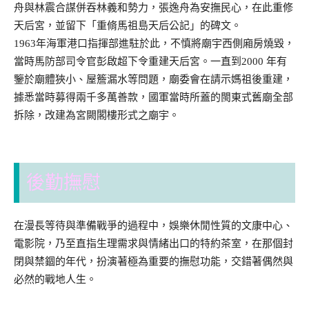
舟與林震合謀併吞林義和勢力，張逸舟為安撫民心，在此重修
天后宮，並留下「重脩馬祖島天后公記」的碑文。
1963年海軍港口指揮部進駐於此，不慎將廟宇西側廂房燒毀，
當時馬防部司令官彭啟超下令重建天后宮。一直到2000 年有
鑒於廟體狹小、屋簷漏水等問題，廟委會在請示媽祖後重建，
據悉當時募得兩千多萬善款，國軍當時所蓋的閩東式舊廟全部
拆除，改建為宮闕閣樓形式之廟宇。
後勤撫慰
在漫長等待與準備戰爭的過程中，娛樂休閒性質的文康中心、
電影院，乃至直指生理需求與情緒出口的特約茶室，在那個封
閉與禁錮的年代，扮演著極為重要的撫慰功能，交錯著偶然與
必然的戰地人生。