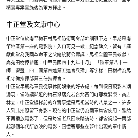
精實專案實施後為軍方釋出。
中正堂及文康中心
中正堂位於南竿梅石村馬祖防衛司令部幹訓班下方，早期是南
竿地區第一座的電影院，入口可見一竣工紀念碑文，留有「謹
獻此堂為我國革命軍之父總統蔣公壽誕，馬祖全體軍民敬獻，
高苑田樹樟恭題，中華民國四十九年十月」 「陸軍第八十一
師二營暨二四二團第四連第五連官兵建」等字樣。田樹樟為馬
祖守備指揮部第三任指揮官。
中正堂早期為軍民從事休閒娛樂的好去處，每到假日觀影人潮
湧現，當時讓鄰近的梅石聚落宛若台北西門町那樣繁榮，商店
林立，中正堂樓梯前的介壽亭還是馬祖當時的八景之一，許多
人到此拍照留下身影。現在的中正堂仍為國軍集會使用，雖然
不再播放電影了，但是每當老兵回來踏訪時，都會說起一兩部
起那個年代所放映的電影，回憶著那些在夢中出現的軍中情
人。