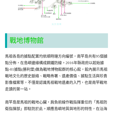
戰地博物館
馬祖各島的據點配置均依順時鐘方向編號，南竿島共有95個據
點分佈，在島嶼邊緣構成鋼鐵防線。2016年縣政府以起始據
點-01據點(勝利堡)做為戰地博物館群的核心館，館內展示馬祖
戰地文化的歷史脈絡、戰略佈署、遺產價值、據點生活與珍貴
影像檔案等，不僅是認識馬祖戰地遺產的入門，也是南竿戰地
走讀的第一站。
南竿島是馬祖的戰地心臟，肩負前線作戰指揮重任的「馬祖防
衛指揮部」即駐防於此。順應島嶼地質與地形的特性，在沿海