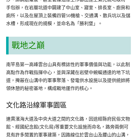
手包辦，在岩層坑道中闢建了中山室、寢室、排長室、廚房和
廁所，以及在屋頂上裝備四管50機槍、交通溝、散兵坑以及儲
水槽，形成現在的規模，並命名為「勝利堡」。
戰地之巔
南竿島第一高峰雲台山具有標誌性的軍事價值與功能，以此制
高點作為作戰指揮中心，並與深藏在岩壁中蜿蜒通達的地下坑
道，掩蔽在山溝中的軍事聚落、發電供水設施以及提供統帥將
領休憩的秘密基地，構成戰地運作的核心。
文化路沿線軍事園區
連貫濱海大道及中央大道之間的文化路，因途經縣府民俗文物
館、經國紀念館(文化局)等重要文化設施而命名，路旁兩側可
見有許多閒置的軍事建築，因路線位於雲台山及腰山的山溝，