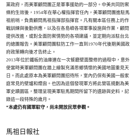
黨政府，而美軍顧問團正是軍事援助的一部分。中美共同防禦
條約生效後，1954年在華心權指揮官任內，美軍顧問團進駐馬
祖前哨，負責顧問馬祖指揮部指揮官。凡有關本區任務上的作
戰訓練與後勤供應，以及在各島嶼各項軍事設施與作業，顧問
提供改進，或對全面防禦情勢的各項建議，並定期向派駐台北
的總團報告。美軍顧問團駐防工作一直到1970年代後期美國政
府政策轉向後才告終止。
2013年位於鐵板的油庫連在一次餐廳壁面整修的過程中，意外
使當時美軍顧問團在牆上繪製充滿思鄉情懷的美國地圖重見天
日。而此處原本為美軍顧問團招待所，室內仍保有美國一般家
庭常見的壁爐和煙囪。也因為這個發現軍方將此營區規劃為美
軍史蹟園區，整理呈現美軍駐馬期間所留下的遺跡與史料，記
錄這一段特殊的歲月。
*本處仍有國軍駐守，尚未開放民眾參觀。
馬祖日報社