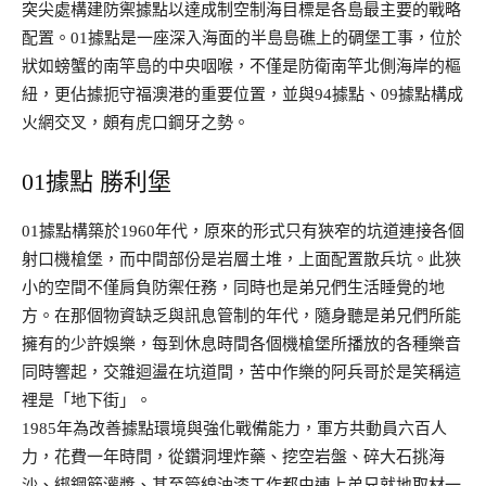
突尖處構建防禦據點以達成制空制海目標是各島最主要的戰略
配置。01據點是一座深入海面的半島島礁上的碉堡工事，位於
狀如螃蟹的南竿島的中央咽喉，不僅是防衛南竿北側海岸的樞
紐，更佔據扼守福澳港的重要位置，並與94據點、09據點構成
火網交叉，頗有虎口鋼牙之勢。
01據點 勝利堡
01據點構築於1960年代，原來的形式只有狹窄的坑道連接各個
射口機槍堡，而中間部份是岩層土堆，上面配置散兵坑。此狹
小的空間不僅肩負防禦任務，同時也是弟兄們生活睡覺的地
方。在那個物資缺乏與訊息管制的年代，隨身聽是弟兄們所能
擁有的少許娛樂，每到休息時間各個機槍堡所播放的各種樂音
同時響起，交雜迴盪在坑道間，苦中作樂的阿兵哥於是笑稱這
裡是「地下街」。
1985年為改善據點環境與強化戰備能力，軍方共動員六百人
力，花費一年時間，從鑽洞埋炸藥、挖空岩盤、碎大石挑海
沙、綁鋼筋灌漿、甚至管線油漆工作都由連上弟兄就地取材一