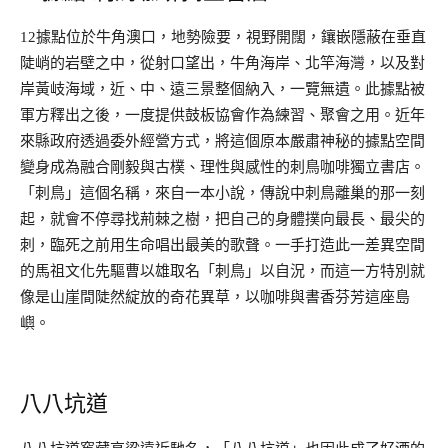
12據點位於牛角澳口，地勢險要，視野開闊，鑲嵌隱蔽在垂直
陡峭的岩壁之中，從射口望出，牛角海岸、北竿海灣，以及對
岸黃岐海域，近、中、遠三景整個納入，一覽無遺。此據點被
軍方釋出之後，一度提供鼓板協會作為練習、聚會之用。近年
來縣政府透過委外經營方式，將這個原本嚴肅神秘的據點空間
變身成為融合剛毅與古樸、理性與感性的刺鳥咖啡獨立書店。
「刺鳥」這個名稱，來自一本小說，傳說中刺鳥離巢的那一刻
起，就會不停尋找荊棘之樹，把自己的身體撲向最長、最尖的
刺，臨死之前用生命唱出最美的歌聲。一手打造此一差異空間
的馬祖文化先驅曹以雄取名「刺鳥」以自況，而這一方特別就
像是山崖間陡然綻放的奇花異草，以咖啡與書香芬芳這座島
嶼。
八八坑道