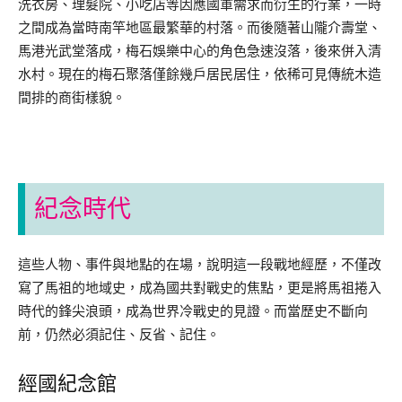
洗衣房、理髮院、小吃店等因應國軍需求而衍生的行業，一時
之間成為當時南竿地區最繁華的村落。而後隨著山隴介壽堂、
馬港光武堂落成，梅石娛樂中心的角色急速沒落，後來併入清
水村。現在的梅石聚落僅餘幾戶居民居住，依稀可見傳統木造
間排的商街樣貌。
紀念時代
這些人物、事件與地點的在場，說明這一段戰地經歷，不僅改
寫了馬祖的地域史，成為國共對戰史的焦點，更是將馬祖捲入
時代的鋒尖浪頭，成為世界冷戰史的見證。而當歷史不斷向
前，仍然必須記住、反省、記住。
經國紀念館