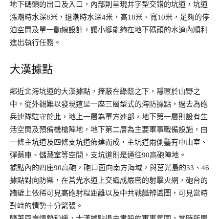
地下碼頭的出口及入口，內部則呈現井字型交錯的坑道，坑道
漲潮時水深8米，退潮時水深4米，高18米、寬10米，足夠的停
泊空間及單一動線設計，讓小艇能夠在地下碼頭的水道內順利
進出執行任務。
大漢據點
鄰近北海坑道的大漢據點，掩蔽在綠蔭之下，隱匿於山野之
中，從外觀難以發現這是一座三層型式的海防據點，過去為砲
兵連隊駐守於此，地上一層為軍方連部，地下第一層則設有生
活空間及預備機槍陣地，地下第二層為主要軍事戰備設施，由
一條主坑道及四條支坑道佈建而成，主坑道兩側鑿有中山室、
彈藥庫、儲藏室等空間，支坑道則是通往90高砲陣地。
據點內的四座90高砲，砲口面向南方海域，與莒光島的33、46
據點對向防禦，在莒光水道上交織成嚴密的射擊火網，砲台的
牆壁上依稀可見高砲射程距離以及中共戰艦辨識圖，可見當時
對峙的情勢十分緊張。
隨著兩岸情勢和緩，大漢據點退去肅殺的軍事氛圍，當時所開