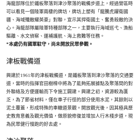
海龍部隊位於鐵板聚落到津沙聚落的戰備步道上，經過營區時
可以看見一個陸軍兩棲的牌坊，牌坊上塑有「龍騰虎躍衛國
疆、海域殲敵耀英豪」對聯，宣示其捍衛國土、奮勇殺敵的決
心。海龍部隊屬陸軍特種部隊之一，主要執行海域巡弋、漁船
驅離、水文偵察、運補護航、海上救難等任務。
*本處仍有國軍駐守，尚未開放民眾參觀。
津板戰備道
興建於1961年的津板戰備道，是鐵板聚落到津沙聚落的交通要
道，當時的指揮官田樹樟中將為了能夠拓展據點及聚落間的對
外聯絡及方便運輸而下令施工闢建。興建之初，資源較為匱
乏，為了節省材料，僅在車子行徑的部分使用水泥，其餘則以
泥土覆蓋，形成特殊的車轍道景觀。開放觀光後，因其極具歷
史教育意義及觀光價值，做原貌修復並增加人行木棧步道，現
為民眾健行慢跑的好去處。