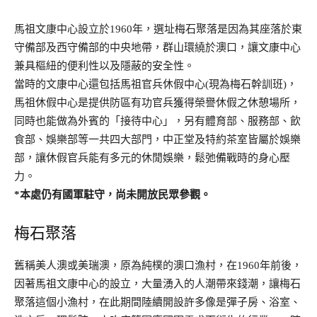
馬祖文康中心設立於1960年，選址梅石聚落是因為其座落於東
守備部及西守備部的中央地帶，群山環繞於澳口，讓文康中心
兼具樞紐的便利性以及隱蔽的安全性。
當時的文康中心還包括馬祖官兵休假中心(現為梅石幹訓班)，
馬祖休假中心是提供防區有功官兵獲得榮譽休假之休憩場所，
同時也能做為外賓的「接待中心」，另有體育部、服務部、飲
食部、娛樂部等一共四大部門，中正堂及特約茶室皆屬於娛樂
部，讓休假官兵能有多元的休閒娛樂，鬆弛備戰時的身心壓
力。
*本處仍有國軍駐守，尚未開放民眾參觀。
梅石聚落
舊稱美人澳或美瑞澳，原為純樸的澳口漁村，在1960年前後，
因著馬祖文康中心的設立，大量湧入的人潮帶來錢潮，讓梅石
聚落這個小漁村，在此期間陸續開設許多像是彈子房、浴室、