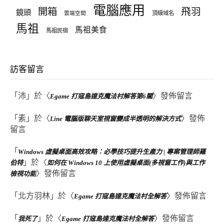
電腦應用
飛羽
開箱
鏡頭
頂級域名
雲端空間
馬祖
馬祖美食
馬祖民宿
訪客留言
「
沛
」於〈
〉發佈留言
Egame 打寇島達克魔法村解答第6關
「
素
」於〈
〉發佈
Line 電腦版聊天室視窗變成半透明的解決方式
留言
「
Windows 虛擬桌面高效攻略：必學技巧提升生產力 | 專案管理師羅
」於〈
伯特
如何在 Windows 10 上使用虛擬桌面(多視窗工作)與工作
〉發佈留言
檢視功能
「
北方羽林
」於〈
〉發佈留言
Egame 打寇島達克魔法村全解答
「
」於〈
〉發佈留言
我死了
Egame 打寇島達克魔法村全解答