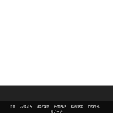
首頁
旅遊美食
網路資源
敗家日記
攝影記事
飛羽手札
關於本站