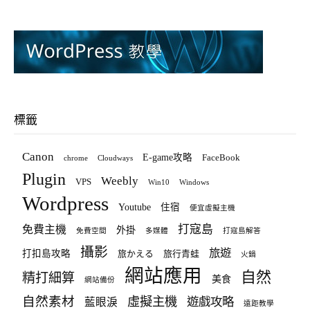
標籤
Canon
E-game攻略
FaceBook
chrome
Cloudways
Plugin
Weebly
VPS
Win10
Windows
Wordpress
Youtube
住宿
便宜虛擬主機
打寇島
免費主機
外掛
免費空間
多媒體
打寇島解答
攝影
旅遊
打扣島攻略
旅かえる
旅行青蛙
火鍋
網站應用
自然
精打細算
美食
網站備份
自然素材
虛擬主機
遊戲攻略
藍眼淚
遠距教學