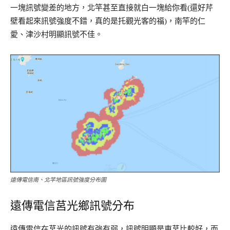
一塊訊號變差的地方，北竿甚至直接就白一塊給你看(還好芹
壁看起來訊號強度不錯，真的是托觀光客的福)，南竿的仁
愛、津沙村明顯訊號不佳。
遠傳電信南、北竿地區訊號強度分布圖
遠傳電信莒光鄉訊號分布
遠傳電信在莒光的訊號有強有弱，訊號明顯是東莒比較好，而