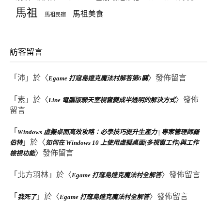
馬祖
馬祖美食
馬祖民宿
訪客留言
「
沛
」於〈
〉發佈留言
Egame 打寇島達克魔法村解答第6關
「
素
」於〈
〉發佈
Line 電腦版聊天室視窗變成半透明的解決方式
留言
「
Windows 虛擬桌面高效攻略：必學技巧提升生產力 | 專案管理師羅
」於〈
伯特
如何在 Windows 10 上使用虛擬桌面(多視窗工作)與工作
〉發佈留言
檢視功能
「
北方羽林
」於〈
〉發佈留言
Egame 打寇島達克魔法村全解答
「
」於〈
〉發佈留言
我死了
Egame 打寇島達克魔法村全解答