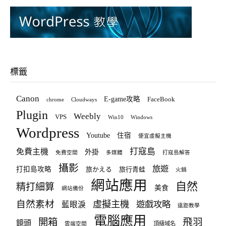
標籤
Canon
E-game攻略
FaceBook
chrome
Cloudways
Plugin
Weebly
VPS
Win10
Windows
Wordpress
Youtube
住宿
便宜虛擬主機
打寇島
免費主機
外掛
免費空間
多媒體
打寇島解答
攝影
旅遊
打扣島攻略
旅かえる
旅行青蛙
火鍋
網站應用
自然
精打細算
美食
網站備份
自然素材
虛擬主機
遊戲攻略
藍眼淚
遠距教學
電腦應用
飛羽
開箱
鏡頭
頂級域名
雲端空間